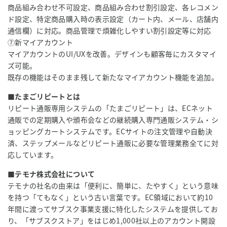
商品組み合わせ不可設定、商品組み合わせ割引設定、各レコメン
ド設定、特定商品購入時の表示設定（カート内、メール、店舗内
通信欄）に対応。商品管理で煩雑化しやすい割引設定等に対応
⑦新マイアカウント
マイアカウントのUI/UXを改善。デザインも顧客毎にカスタマイ
ズ可能。
既存の機能はそのまま残して新たなマイアカウント機能を追加。
■たまごリピートとは
リピート通販専用システムの「たまごリピート」は、ECネット
通販での定期購入や頒布会などの継続購入専門通販システム・シ
ョッピングカートシステムです。ECサイトの注文管理や自動決
済、ステップメールなどリピート通販に必要な管理業務全てに対
応しています。
■テモナ株式会社について
テモナの社名の由来は「便利に、簡単に、たやすく」という意味
を持つ「てもなく」という古い言葉です。EC領域において約10
年間に渡ってサブスク事業支援に特化したシステムを提供してお
り、「サブスクストア」をはじめ1,000社以上のアカウント開設