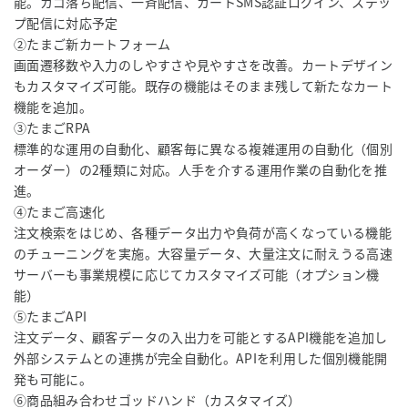
能。カゴ落ち配信、一斉配信、カートSMS認証ログイン、ステッ
プ配信に対応予定
②たまご新カートフォーム
画面遷移数や入力のしやすさや見やすさを改善。カートデザイン
もカスタマイズ可能。既存の機能はそのまま残して新たなカート
機能を追加。
③たまごRPA
標準的な運用の自動化、顧客毎に異なる複雑運用の自動化（個別
オーダー）の2種類に対応。人手を介する運用作業の自動化を推
進。
④たまご高速化
注文検索をはじめ、各種データ出力や負荷が高くなっている機能
のチューニングを実施。大容量データ、大量注文に耐えうる高速
サーバーも事業規模に応じてカスタマイズ可能（オプション機
能）
⑤たまごAPI
注文データ、顧客データの入出力を可能とするAPI機能を追加し
外部システムとの連携が完全自動化。APIを利用した個別機能開
発も可能に。
⑥商品組み合わせゴッドハンド（カスタマイズ）