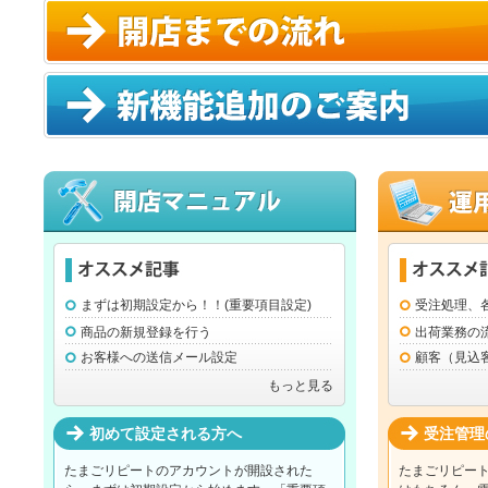
まずは初期設定から！！(重要項目設定)
受注処理、
商品の新規登録を行う
出荷業務の
お客様への送信メール設定
顧客（見込
もっと見る
初めて設定される方へ
受注管理
たまごリピートのアカウントが開設された
たまごリピー