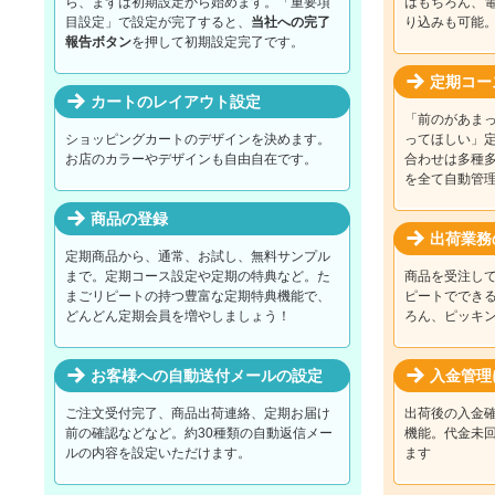
ら、まずは初期設定から始めます。「重要項
はもちろん、
目設定」で設定が完了すると、
当社への完了
り込みも可能
報告ボタン
を押して初期設定完了です。
定期コー
カートのレイアウト設定
「前のがあま
ショッピングカートのデザインを決めます。
ってほしい」
お店のカラーやデザインも自由自在です。
合わせは多種
を全て自動管
商品の登録
出荷業務
定期商品から、通常、お試し、無料サンプル
まで。定期コース設定や定期の特典など。た
商品を受注し
まごリピートの持つ豊富な定期特典機能で、
ピートででき
どんどん定期会員を増やしましょう！
ろん、ピッキ
お客様への自動送付メールの設定
入金管理
ご注文受付完了、商品出荷連絡、定期お届け
出荷後の入金
前の確認などなど。約30種類の自動返信メー
機能。代金未
ルの内容を設定いただけます。
ます