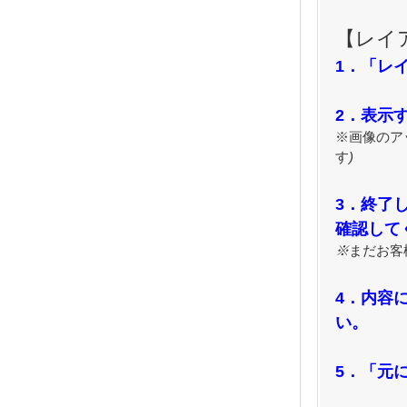
【レイ
1．「レ
2．表示
※
画像のア
す
)
3．終了
確認して
※
まだお客
4．内容
い。
5．「元