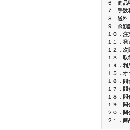
６．商品
７．手数
８．送料
９．金額
１０．注
１１．発
１２．次
１３．取
１４．利
１５．オ
１６．問
１７．問
１８．問
１９．問
２０．問
２１．商