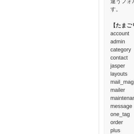
違うフォ
す。
【たまご
account
admin
category
contact
jasper
layouts
mail_mag
mailer
maintena
message
one_tag
order
plus