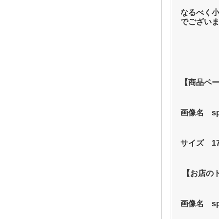
なるべく
でござい
【商品ペ
画像名　sp_
サイズ　170
 【お店の
画像名　sp_