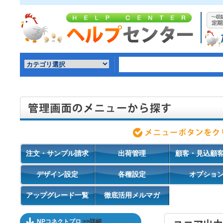
注文・サンプル請求
出荷管理
顧客・見込顧
デザイン設定
各種設定
オプショ
アップグレード一覧
徹底活用メルマガ
NPコネクトプロ
>>詳細