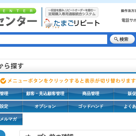
管理
顧客・見込顧客管理
商品管理
販
設定
オプション
ゴッドハンド
よく
メルマガ