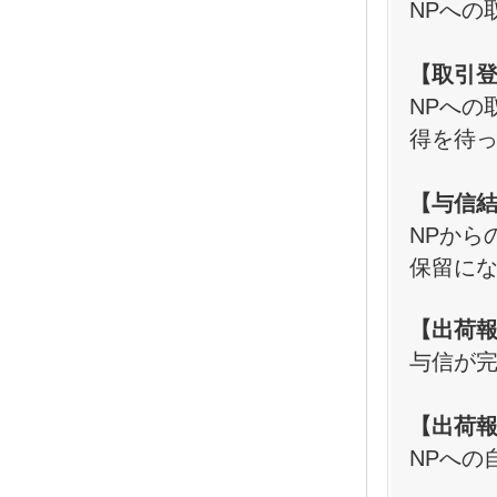
NPへ
【取引
NPへの
得を待
【与信
NPから
保留に
【出荷
与信が完
【出荷
NPへの