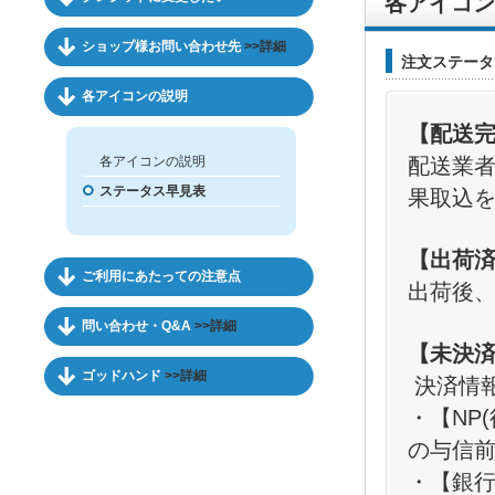
各アイコン
ショップ様お問い合わせ先
>>詳細
注文ステータ
各アイコンの説明
【配送
各アイコンの説明
配送業
ステータス早見表
果取込
【出荷
ご利用にあたっての注意点
出荷後
問い合わせ・Q&A
>>詳細
【未決済
ゴッドハンド
>>詳細
決済情
・【NP
の与信
・【銀