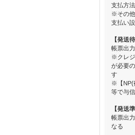
支払方
※その
支払い
【発送
帳票出
※クレ
が必要
す
※【NP
等で与
【発送
帳票出
なる