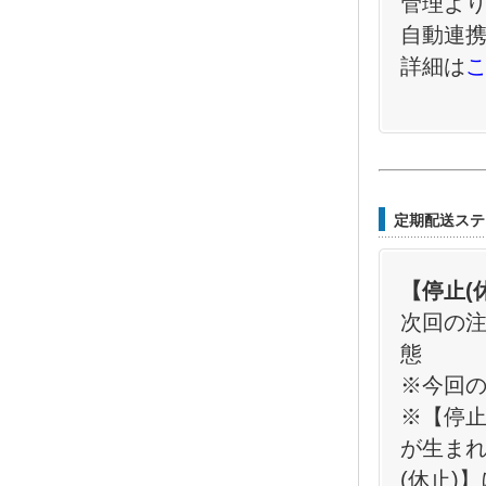
管理よ
自動連
詳細は
定期配送ステ
【停止(
次回の
態　　
※今回
※【停止
が生まれ
(休
止)