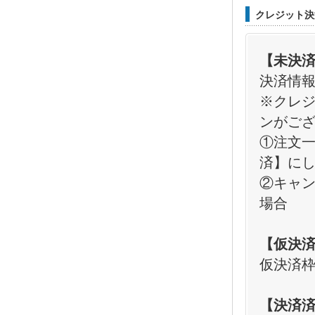
クレジット決
【未決
決済情
※クレジ
ンがご
①注文
済】に
②キャ
場合
【仮決
仮決済
【決済