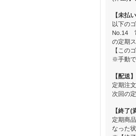
【未払
以下の
No.1
の定期
【この
※手動
【配送
定期注
次回の
【終了(
定期商
なった