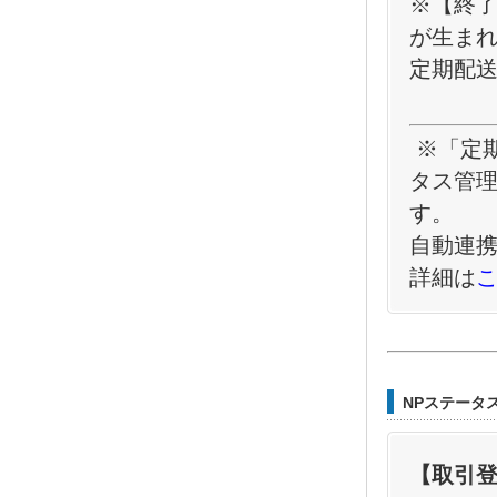
※【
終了
が生まれ
定期配
※「定
タス管
す。
自動連
詳細は
NPステータ
【取引