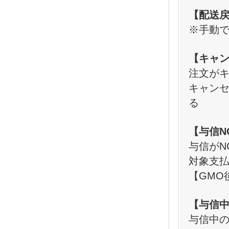
【配送
※手動
【キャ
注文が
キャン
る
【与信N
与信がN
対象支
【GMO
【与信
与信中