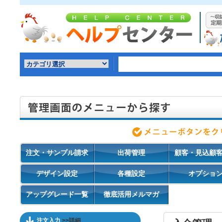
注文・サンプル請求
出荷管理
顧客・見込顧
デザイン設定
各種設定
オプショ
アップグレード一覧
徹底活用メルマガ
注文入力
>>詳細