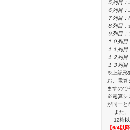
５列目：
６列目：
７列目：
８列目：
９列目：
１０列目
１１列目
１２列目
１３列目
※上記形
お、電算
ますので
※電算シ
が同一と
また、注
12桁以
【6/4