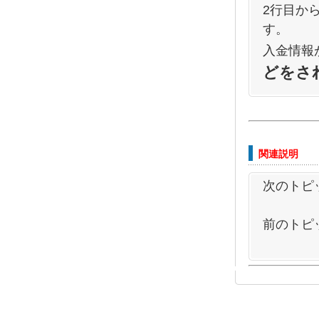
2行目か
す。
入金情報
どをさ
関連説明
次のトピ
前のトピ