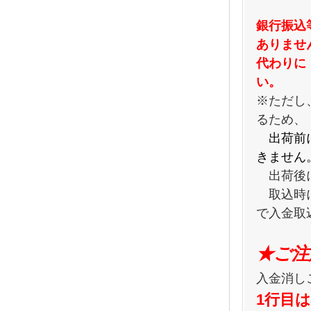
銀行振込
ありませ
代わりに
い。
※ただし
るため、
出荷前
きません
出荷後に
取込時に
で入金取
★ご注
入金消し
1行目