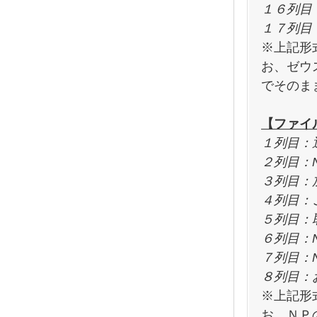
１６列目
１７列目
※上記形
お、ゼウ
でそのま
【ファイ
１列目：
２列目：N
３列目：
４列目：
５列目：
６列目：N
７列目：
８列目：
※上記形
お、ＮＰ