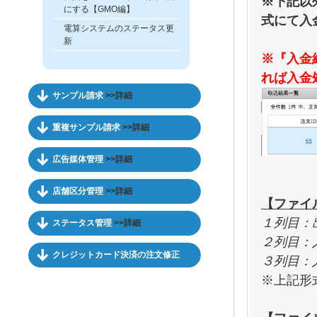
※下記以
にする【GMO編】
式にて入
電算システムのステータス更
新
※『入金
れば入金
サンプル請求
>>詳細
重複サンプル請求
>>詳細
広告媒体管理
>>詳細
店舗区分管理
>>詳細
【ファイ
１列目：
ステータス管理
>>詳細
２列目：
クレジットカード決済の注文修正
３列目：
※上記形