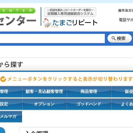
管理
顧客・見込顧客管理
商品管理
販
設定
オプション
ゴッドハンド
よく
メルマガ