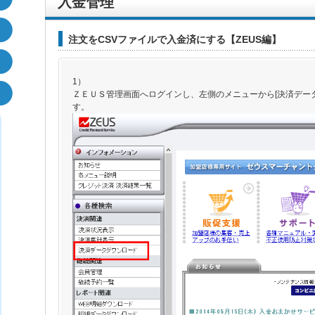
入金管理
注文をCSVファイルで入金済にする【ZEUS編】
1）
ＺＥＵＳ管理画面へログインし、左側のメニューから[決済デー
す。