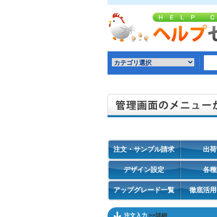
注文・サンプル請求
出荷
デザイン設定
各種
アップグレード一覧
徹底活用
注文入力
>>詳細