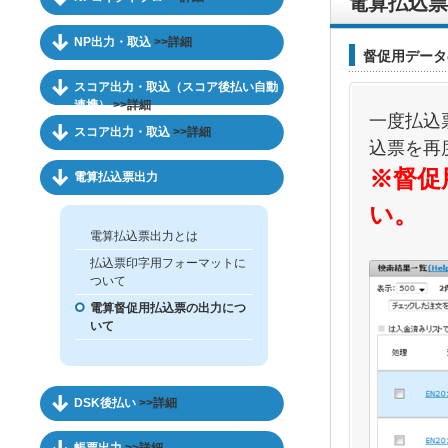
電算払込票
NP出力・取込
>>詳細
督促用データ
スコア出力・取込（スコア後払い自動
連携）
>>詳細
一度払込
スコア出力・取込
>>詳細
込票を再
※督促
電算払込票出力
い。
電算払込票出力とは
払込票印字用フォーマットに
ついて
電算督促用払込票の出力につ
いて
DSK後払い
>>詳細