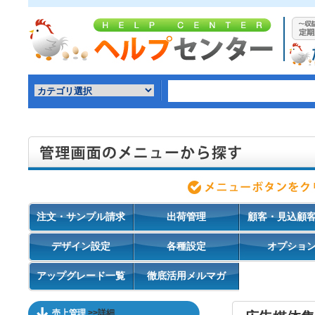
注文・サンプル請求
出荷管理
顧客・見込顧
デザイン設定
各種設定
オプショ
アップグレード一覧
徹底活用メルマガ
売上管理
>>詳細