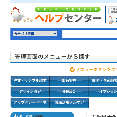
注文・サンプル請求
出荷管理
顧客・見込顧
デザイン設定
各種設定
オプショ
アップグレード一覧
徹底活用メルマガ
売上管理
>>詳細