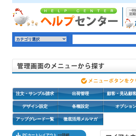
注文・サンプル請求
出荷管理
顧客・見込顧
デザイン設定
各種設定
オプショ
アップグレード一覧
徹底活用メルマガ
PCカートレイアウト
>>詳細