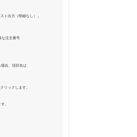
リスト出力（明細なし）」
の様な注文番号
る場合、項目名は
をクリックします。
ます。