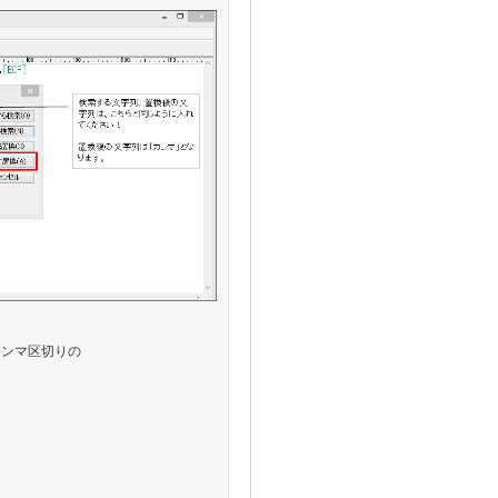
カンマ区切りの
。