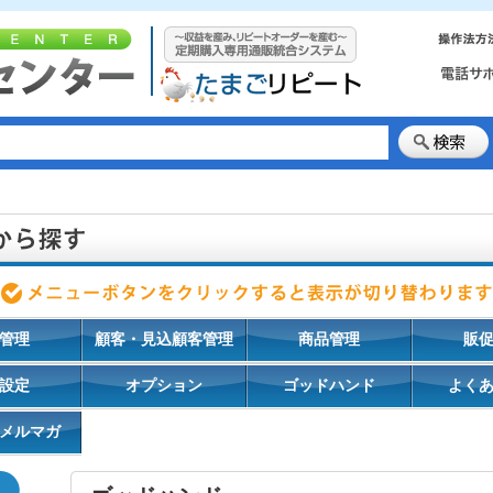
管理
顧客・見込顧客管理
商品管理
販
設定
オプション
ゴッドハンド
よく
メルマガ