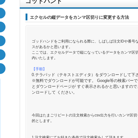
ゴッドハンド
エクセルの縦データをカンマ区切りに変更する方法
ゴッドハンドをご利用になられる際に、しばしば注文IDや番号
スがあるかと思います。
ここでは、エクセルデータで縦になっているデータをカンマ区
内いたします。
【手順】
0.
テラパッド（テキストエディタ）をダウンロードして下
※無料でダウンロードが可能です。 Google等の検索バ
とダウンロードページが すぐ表示されるかと思いますの
ンロードして ください。
今回はたまごリピートの注文検索からcsv出力を行いカンマ区
的とします。
1.注文検索にてお好きな条件で注文検索をして頂きます。