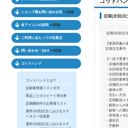
ゴッドハン
ショップ様お問い合わせ先
>>詳細
定期(次回)
各アイコンの説明
>>詳細
定期(次回)
ご利用にあたっての注意点
【更新対象の
定期注文番号
問い合わせ・Q&A
>>詳細
【一括で変更
ゴッドハンド
・店舗内通信欄
・次回発送予
・次回到着希
・次回到着希
ゴッドハンドとは？
・店舗区分のI
全顧客情報リスト出力
・媒体のID
・支払い方法
商品ごとのリピート率分析
・定期配送ス
定期継続中のお客様リスト
・顧客からの通
・顧客への通信
通常(今回)注文におけるステ
・管理者メモ(
ータス一括更新
・要対応
通常(今回)注文におけるステ
・手数料