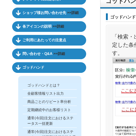
ゴッドハン
ショップ様お問い合わせ先
>>詳細
ゴッドハンド
各アイコンの説明
>>詳細
「検索・
ご利用にあたっての注意点
定した条
す。
問い合わせ・Q&A
>>詳細
ゴッドハンド
ゴッドハンドとは？
全顧客情報リスト出力
商品ごとのリピート率分析
定期継続中のお客様リスト
通常(今回)注文におけるステ
ータス一括更新
通常(今回)注文におけるステ