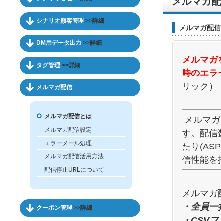
メルマガ配
シナリオ顧客管理
>>詳細
メルマガ配信
DM用データ出力
>>詳細
メルマガ
タグ管理
>>詳細
時のエラ
リック）
メルマガ配信
メルマガ配信とは
メルマガ
メルマガ配信設定
す。配信
エラーメール処理
たり(AS
メルマガ配信活用方法
信性能を
配信停止URLについて
メルマガ
・全員一
クーポン管理
>>詳細
・CSV