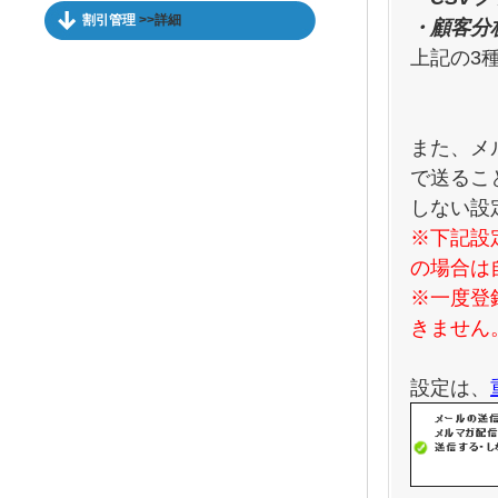
割引管理
>>詳細
・顧客分
上記の3
また、メ
で送るこ
しない設
※下記設
の場合は
※一度登
きません
設定は、