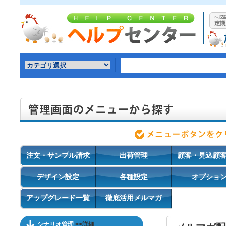
注文・サンプル請求
出荷管理
顧客・見込顧
デザイン設定
各種設定
オプショ
アップグレード一覧
徹底活用メルマガ
シナリオ管理
>>詳細