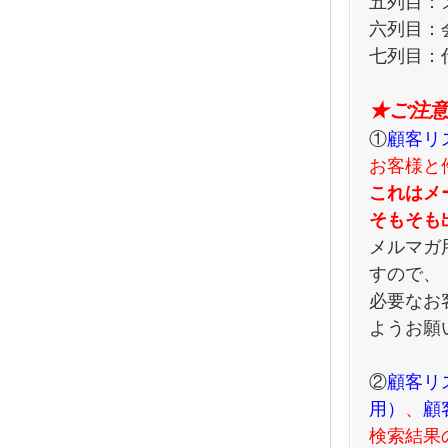
五列目：
六列目：
七列目：
★ご注意
①
顧客リ
お客様と
これはメ
そもそも
メルマガ
すので、
必要なお
ようお願
②
顧客リ
用）
、
顧
検索結果