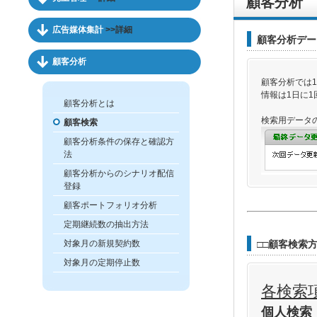
顧客分析
広告媒体集計
>>詳細
顧客分析デー
顧客分析
顧客分析では
情報は1日に
顧客分析とは
検索用データ
顧客検索
顧客分析条件の保存と確認方
法
顧客分析からのシナリオ配信
登録
顧客ポートフォリオ分析
定期継続数の抽出方法
対象月の新規契約数
□□顧客検索方
対象月の定期停止数
各検索
個人検索