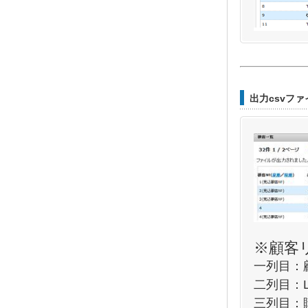
出力csvフ
※顧客
一列目：
二列目：L
三列目：