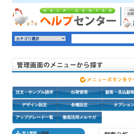
注文・サンプル請求
出荷管理
顧客・見込顧
デザイン設定
各種設定
オプショ
アップグレード一覧
徹底活用メルマガ
売上管理
>>詳細