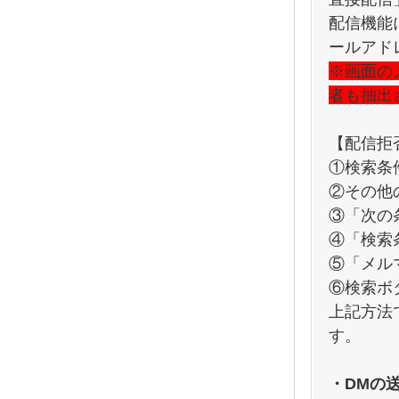
配信機能
ールアド
※画面の
者も抽出
【配信拒
①検索条
②その他
③「次の
④「検索
⑤「メル
⑥検索ボ
上記方法
す。
・DMの