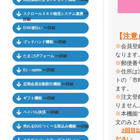
スクロール３６０物流システム連携
>>
詳細
DSK後払い
>>詳細
【注意
ゴッドハンド機能
>>詳細
※
会員登
なります
たまごLPフォーム
>>詳細
※
郵便番
Ec－optim
>>詳細
※
住所は
トの「市
定期会員自動割引機能
>>詳細
ます。
※
注文登
ギフト機能
>>詳細
りません
ペイパル決済
>>詳細
※
本機能
文のみと
売れるD2Cつくーる取込み機能
>>詳細
2回目
ださい。