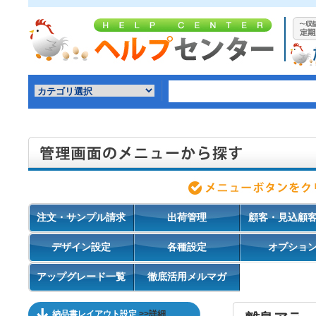
注文・サンプル請求
出荷管理
顧客・見込顧
デザイン設定
各種設定
オプショ
アップグレード一覧
徹底活用メルマガ
納品書レイアウト設定
>>詳細