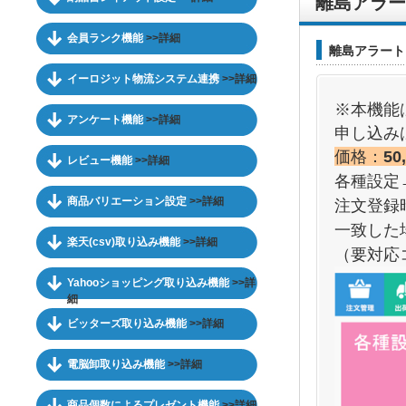
離島アラー
会員ランク機能
>>詳細
離島アラート
イーロジット物流システム連携
>>詳細
※本機能
アンケート機能
>>詳細
申し込み
価格：
50
レビュー機能
>>詳細
各種設定
商品バリエーション設定
>>詳細
注文登録
一致した
楽天(csv)取り込み機能
>>詳細
（要対応
Yahooショッピング取り込み機能
>>詳
細
ビッターズ取り込み機能
>>詳細
電脳卸取り込み機能
>>詳細
商品個数によるプレゼント機能
>>詳細