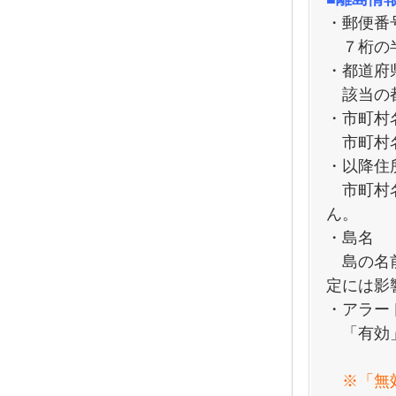
・郵便番
７桁の半
・都道府
該当の都
・市町村
市町村名
・以降住
市町村名
ん。
・島名
島の名前
定には影
・アラー
「有効」
※「無効