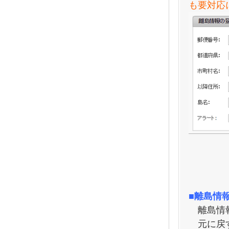
も要対応
■離島情
離島情報
元に戻す