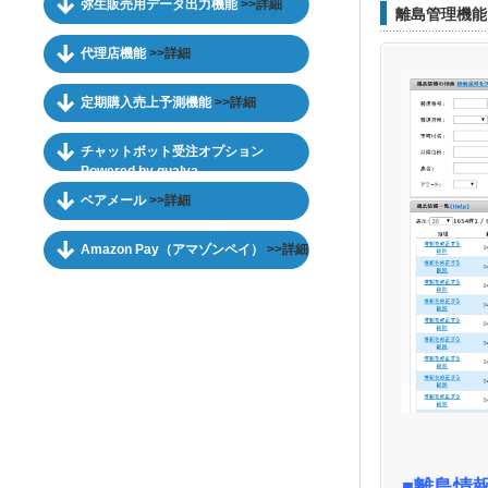
弥生販売用データ出力機能
>>詳細
離島管理機能
代理店機能
>>詳細
定期購入売上予測機能
>>詳細
チャットボット受注オプション
Powered by qualva
ベアメール
>>詳細
Amazon Pay（アマゾンペイ）
>>詳細
■離島情