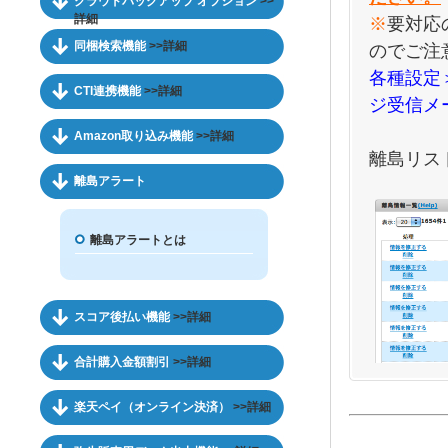
クラウドバックアップ オプション
>>
詳細
※
要対応
同梱検索機能
>>詳細
のでご注
各種設定
CTI連携機能
>>詳細
ジ受信メ
Amazon取り込み機能
>>詳細
離島リス
離島アラート
離島アラートとは
スコア後払い機能
>>詳細
合計購入金額割引
>>詳細
楽天ペイ（オンライン決済）
>>詳細