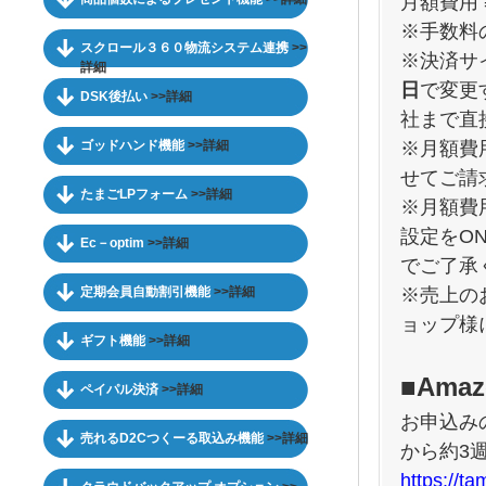
月額費用
※手数料
スクロール３６０物流システム連携
>>
※決済サ
詳細
日
で変更
DSK後払い
>>詳細
社まで直
※月額費
ゴッドハンド機能
>>詳細
せてご請
たまごLPフォーム
>>詳細
※月額費
設定をO
Ec－optim
>>詳細
でご了承
※売上の
定期会員自動割引機能
>>詳細
ョップ様
ギフト機能
>>詳細
■Ama
ペイパル決済
>>詳細
お申込み
売れるD2Cつくーる取込み機能
>>詳細
から約3
https://t