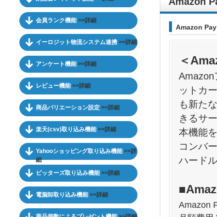
Amazon
会員ランク機能
>>詳細
Amazon Pa
イーロジット物流システム連携
>>詳細
＜Ama
アンケート機能
>>詳細
Amaz
レビュー機能
>>詳細
ットカ
も新た
商品バリエーション設定
>>詳細
きるサ
楽天(csv)取り込み機能
>>詳細
本機能
コンバ
Yahooショッピング取り込み機能
>>詳
ハード
細
ビッターズ取り込み機能
>>詳細
■Ama
電脳卸取り込み機能
>>詳細
Amazon
商品個数によるプレゼント機能
>>詳細