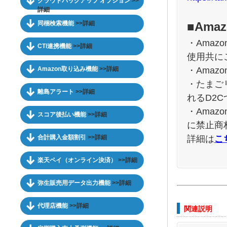
クラウドバックアップ オプション
>>
詳細
同梱検索機能
>>詳細
■Ama
・Ama
CTI連携機能
>>詳細
使用共に
・Amaz
Amazon取り込み機能
>>詳細
・たまご
離島アラート
>>詳細
れるD2
・Ama
スコア後払い機能
>>詳細
に禁止商
詳細は
こ
合計購入金額割引
>>詳細
楽天ペイ（オンライン決済）
>>詳細
弥生販売用データ出力機能
>>詳細
代理店機能
>>詳細
関連説明