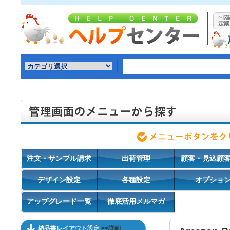
注文・サンプル請求
出荷管理
顧客・見込顧
デザイン設定
各種設定
オプショ
アップグレード一覧
徹底活用メルマガ
納品書レイアウト設定
>>詳細