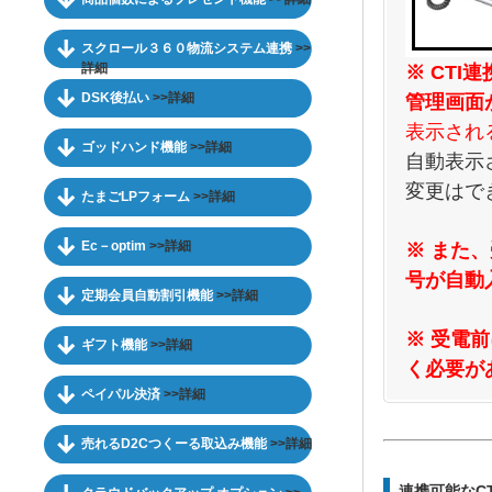
スクロール３６０物流システム連携
>>
詳細
※ CT
DSK後払い
>>詳細
管理画面
表示され
ゴッドハンド機能
>>詳細
自動表示
変更はで
たまごLPフォーム
>>詳細
Ec－optim
>>詳細
※
また、
号が自動
定期会員自動割引機能
>>詳細
※
受電前
ギフト機能
>>詳細
く必要が
ペイパル決済
>>詳細
売れるD2Cつくーる取込み機能
>>詳細
連携可能なC