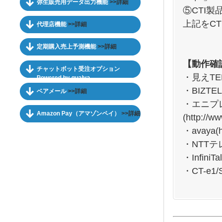
弥生販売用データ出力機能
>>詳細
⑤CTI
上記をC
代理店機能
>>詳細
定期購入売上予測機能
>>詳細
【動作確
チャットボット受注オプション
・見えTE
Powered by qualva
・BIZTEL
ベアメール
>>詳細
・エニプ
Amazon Pay（アマゾンペイ）
>>詳細
(
http://w
・avaya(
・NTT
・InfiniTa
・CT-e1/