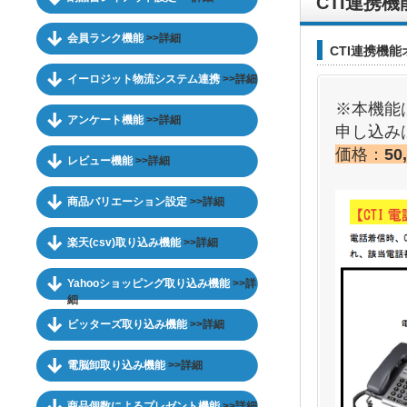
CTI連携機
会員ランク機能
>>詳細
CTI連携機
イーロジット物流システム連携
>>詳細
※本機能
アンケート機能
>>詳細
申し込み
価格：
50
レビュー機能
>>詳細
商品バリエーション設定
>>詳細
楽天(csv)取り込み機能
>>詳細
Yahooショッピング取り込み機能
>>詳
細
ビッターズ取り込み機能
>>詳細
電脳卸取り込み機能
>>詳細
商品個数によるプレゼント機能
>>詳細