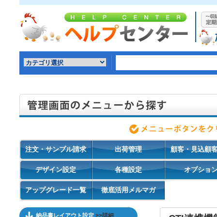
注文・サンプル請求
出荷管理
顧客・見込顧
デザイン設定
各種設定
オプショ
アップグレード一覧
徹底活用メルマガ
納品書レイアウト設定
>>詳細