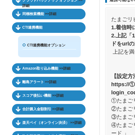
クラウドバックアップ オプション
>>
詳細
同梱検索機能
>>詳細
たまごリ
1.着信
CTI連携機能
2.上記
ドをurl
CTI連携機能オプション
上記を満
Amazon取り込み機能
>>詳細
【設定方
離島アラート
>>詳細
https://①
login_c
スコア後払い機能
>>詳細
①たまご
②たまご
合計購入金額割引
>>詳細
③たまご
楽天ペイ（オンライン決済）
>>詳細
④たまご
ード 」