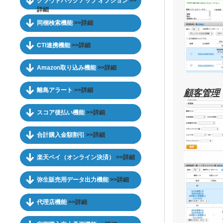
クラウドバックアップ オプション
>>
詳細
同梱検索機能
>>詳細
CTI連携機能
>>詳細
Amazon取り込み機能
>>詳細
離島アラート
>>詳細
顧客管理
スコア後払い機能
>>詳細
合計購入金額割引
>>詳細
楽天ペイ（オンライン決済）
>>詳細
弥生販売用データ出力機能
>>詳細
代理店機能
>>詳細