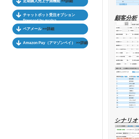
定期購入売上予測機能
>>詳細
チャットボット受注オプション
顧客分析
Powered by qualva
ベアメール
>>詳細
Amazon Pay（アマゾンペイ）
>>詳細
シナリオ