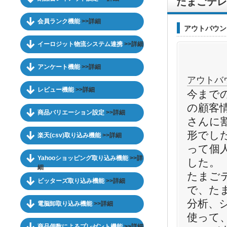
たまごテレ
会員ランク機能
>>詳細
アウトバウン
イーロジット物流システム連携
>>詳細
アンケート機能
>>詳細
アウトバ
レビュー機能
>>詳細
今まで
の顧客
商品バリエーション設定
>>詳細
さんに
形でし
楽天(csv)取り込み機能
>>詳細
って個
Yahooショッピング取り込み機能
>>詳
した
細
たまご
ビッターズ取り込み機能
>>詳細
で、た
分析、
電脳卸取り込み機能
>>詳細
使って
商品個数によるプレゼント機能
>>詳細