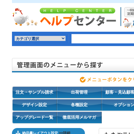
注文・サンプル請求
出荷管理
顧客・見込顧
デザイン設定
各種設定
オプショ
アップグレード一覧
徹底活用メルマガ
納品書レイアウト設定
>>詳細