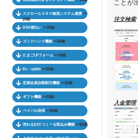
ことが
スクロール３６０物流システム連携
>>
注文検索
詳細
DSK後払い
>>詳細
ゴッドハンド機能
>>詳細
たまごLPフォーム
>>詳細
Ec－optim
>>詳細
定期会員自動割引機能
>>詳細
ギフト機能
>>詳細
入金管理
ペイパル決済
>>詳細
売れるD2Cつくーる取込み機能
>>詳細