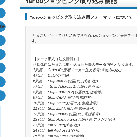
Yahooショッピング取り込み機能
Yahooショッピング取り込み用フォーマットについて
詳細
たまごリピートで取り込みできるYahooショッピング受注デ
す。
【データ形式（注文情報）】
※括弧内はたまごに取り込まれた際のデータ内容となります。
1列目
Order ID(定期メーカー注文番号(※出力のみ))
4列目
Date(受注日)
6列目
Ship Name(お届け先 氏名(姓))
7列目 Ship Address 1(お届け先 住所)
8列目
Ship Address 2(お届け先 建物等)
9列目
Ship City(お届け先 市町村)
10列目
Ship State(お届け先 都道府県)
11列目
Ship Zip(お届け先 郵便番号)
12列目
Ship Phone(お届け先 電話番号)
13列目
Ship Name Kana(お届け先 フリガナ(姓))
23列目
Bill Name(氏名(姓))
24列目
Bill Address 1(住所)
25列目
Bill Address 2(建物等)