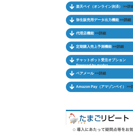
楽天ペイ（オンライン決済）
>>詳
弥生販売用データ出力機能
>>詳細
代理店機能
>>詳細
定期購入売上予測機能
>>詳細
チャットボット受注オプション
Powered by qualva
ベアメール
>>詳細
Amazon Pay（アマゾンペイ）
>>