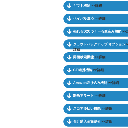
ギフト機能
>>詳細
ペイパル決済
>>詳細
売れるD2Cつくーる取込み機能
>>
クラウドバックアップ オプション
詳細
同梱検索機能
>>詳細
CTI連携機能
>>詳細
Amazon取り込み機能
>>詳細
離島アラート
>>詳細
スコア後払い機能
>>詳細
合計購入金額割引
>>詳細