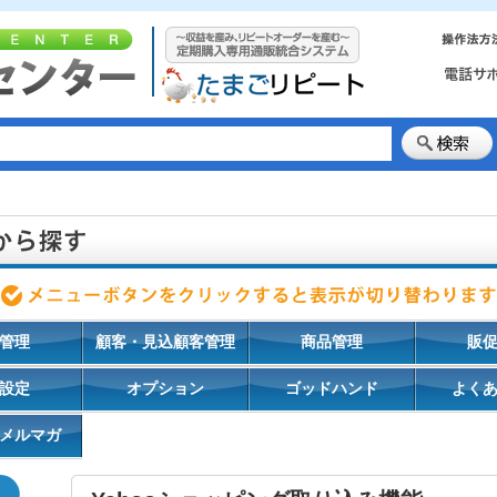
管理
顧客・見込顧客管理
商品管理
販
設定
オプション
ゴッドハンド
よく
メルマガ