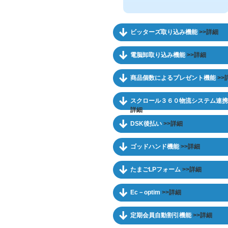
ビッターズ取り込み機能
>>詳細
電脳卸取り込み機能
>>詳細
商品個数によるプレゼント機能
>>
スクロール３６０物流システム連
詳細
DSK後払い
>>詳細
ゴッドハンド機能
>>詳細
たまごLPフォーム
>>詳細
Ec－optim
>>詳細
定期会員自動割引機能
>>詳細