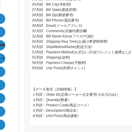
26列目
Bill City(市町村)
27列目
Bill State(都道府県)
28列目
Bill Zip(郵便番号)
29列目
Bill Phone(電話番号)
30列目
Email(メールアドレス)
31列目
Comments(店舗内通信欄)
32列目
Bill Name Kana(フリガナ(姓))
50列目
Shipping Req Time(お届け希望時間帯)
詳細
52列目
ShipMethodName(配送方法)
53列目
Payment Method(お支払い方法(クレジット連携なし))
55列目
Shipping(送料)
携
>>
56列目
Payment Charge(手数料)
59列目
Use Point(利用ポイント)
【データ形式（詳細情報）】
１列目：Order ID(
定期メーカー注文番号(※出力のみ)
）
３列目：Quantity(数量）
４列目：Product Code(商品コード）
５列目：Description(商品名）
８列目：Unit Price(商品価格）