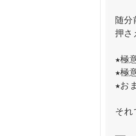
随分
押さ
★極
★極
★お
それ