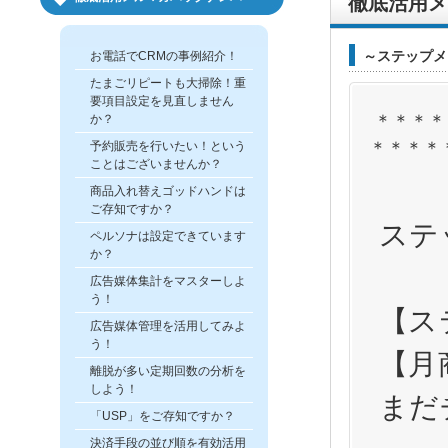
徹底活用メ
～ステップメー
お電話でCRMの事例紹介！
たまごリピートも大掃除！重
要項目設定を見直しません
＊＊＊＊
か？
＊＊＊＊
予約販売を行いたい！という
ことはございませんか？
商品入れ替えゴッドハンドは
ご存知ですか？
ステ
ペルソナは設定できています
か？
広告媒体集計をマスターしよ
う！
【ス
広告媒体管理を活用してみよ
う！
【月
離脱が多い定期回数の分析を
しよう！
まだ
「USP」をご存知ですか？
決済手段の並び順を有効活用