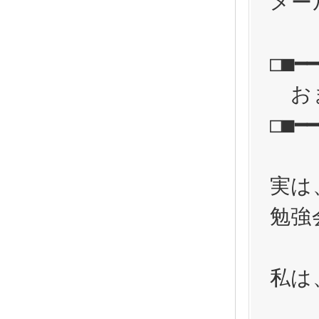
メー
□■━━
　お
□■━━
実は
勉強
私は