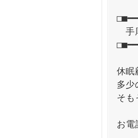
□■━━
　手
□■━━
休眠
多少
そも
お電