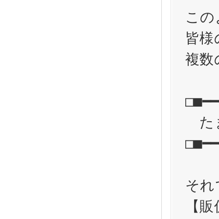
この
皆様
複数
□■━━
　た
□■━━
それ
【販