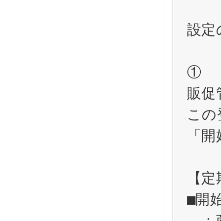
設定
①

販促
この
「開
【定
■開
　：