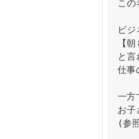
この
ビジ
【朝
と言
仕事
一方
お子
(参