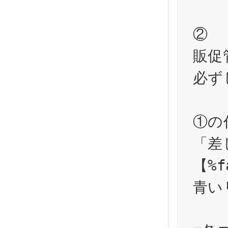
②

販促
必ず
①の
「差
【%f
青い