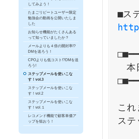
してみよう！
たまごリピートユーザー限定
勉強会の動画を公開いたしま
した
htt
お知らせ機能がたくさんある
って知っていましたか？
メールよりも４倍の開封率!?
□■━━
DMを送ろう！
CPOよりも低コスト!?DMを送
　本
ろう!
ステップメールを使いこな
□■━━
す！vol.3
ステップメールを使いこな
す！vol.2
ステップメールを使いこな
これ
す！vol.１
レコメンド機能で顧客単価ア
ステ
ップを狙おう！