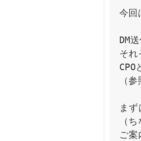
今回
DM
それ
CP
（参
まず
（ち
ご案