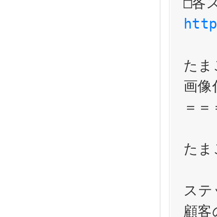
htt
たま
画像
＝＝
たま
ステ
顧客