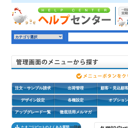
注文・サンプル請求
出荷管理
顧客・見込顧
デザイン設定
各種設定
オプショ
アップグレード一覧
徹底活用メルマガ
たまごリピートのよくある質問
>>詳細