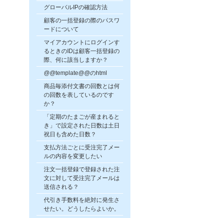
グローバルIPの確認方法
顧客の一括登録の際のパスワ
ードについて
マイアカウントにログインす
るときのIDは顧客一括登録の
際、何に該当しますか？
@@template@@のhtml
商品毎添付文書の回数とは何
の回数を表しているのです
か？
「定期のたまごが産まれると
き」で設定された日数は土日
祝日も含めた日数？
支払方法ごとに受注完了メー
ルの内容を変更したい
注文一括登録で登録された注
文に対して受注完了メールは
送信される？
代引き手数料を絶対に発生さ
せたい。どうしたらよいか。