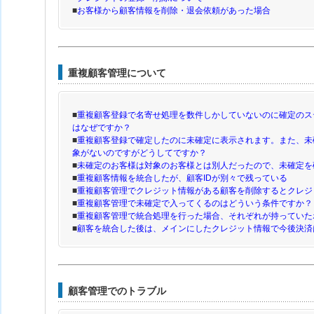
■
お客様から顧客情報を削除・退会依頼があった場合
重複顧客管理について
■
重複顧客登録で名寄せ処理を数件しかしていないのに確定のス
はなぜですか？
■
重複顧客登録で確定したのに未確定に表示されます。また、未
象がないのですがどうしてですか？
■
未確定のお客様は対象のお客様とは別人だったので、未確定を
■
重複顧客情報を統合したが、顧客IDが別々で残っている
■
重複顧客管理でクレジット情報がある顧客を削除するとクレジ
■
重複顧客管理で未確定で入ってくるのはどういう条件ですか？
■
重複顧客管理で統合処理を行った場合、それぞれが持っていた
■
顧客を統合した後は、メインにしたクレジット情報で今後決済
顧客管理でのトラブル