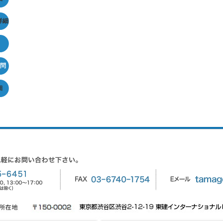
詳細
問
細