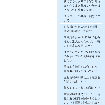
的にブラックリスト客は外れ
ますか？また外れない場合は
どうしたら外れますか？
クレジットの登録・削除につ
いて
お客様から顧客情報を削除・
退会依頼があった場合
未確定のお客様は対象のお客
様とは別人だったので、未確
定を確定に変更したい
注文されていないで顧客登録
のみされているお客様を検索
したい
重複顧客情報を統合したが、
顧客IDが別々で残っている。
顧客情報を削除したら注文も
削除されますか？
顧客メモを一覧で確認したい
重複顧客管理でクレジット情
報がある顧客を削除するとク
レジット情報も削除されます