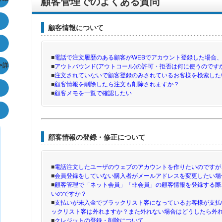
顧客管理でのよくある質問
顧客情報について
■
電話で注文履歴のある顧客がWEBでアカウント登録した場合
>詳
■
アウトバウンド(アウトコール)の許可・拒否は何に使うのです
■
注文されていないで顧客登録のみされているお客様を検索した
■
顧客情報を削除したら注文も削除されますか？
■
顧客メモを一覧で確認したい
顧客情報の登録・修正について
■
電話注文したユーザのウェブのアカウントを作りたいのですが
■
会員登録をしていない購入者がメールアドレスを変更したい場
■
顧客管理で「ネット会員」「非会員」の顧客情報を登録する際
いのですか？
■
支払いが未入金でブラックリスト客になっているお客様が支払
ックリスト客は外れますか？また外れない場合はどうしたら外
■
クレジットの登録・削除について