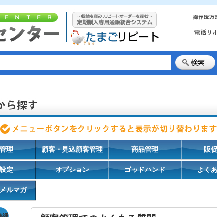
管理
顧客・見込顧客管理
商品管理
販
設定
オプション
ゴッドハンド
よく
メルマガ
詳細