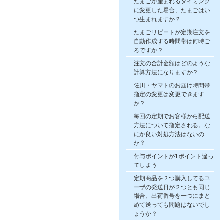
たまごが産まれるタイミング
に変更した場合、たまごはい
つ生まれますか？
たまごリピートが定期注文を
自動作成する時間帯は何時ご
ろですか？
注文の合計金額はどのような
計算方法になりますか？
佐川・ヤマトのお届け時間帯
指定の変更は変更できます
か？
毎回の定期でお客様から配送
方法について指定される。な
にか良い対処方法はないの
か？
付与ポイントが1ポイント違っ
てしまう
定期商品を２つ購入してるユ
ーザの発送日が２つとも同じ
場合、出荷番号を一つにまと
めて送っても問題はないでし
ょうか？