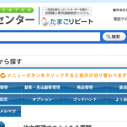
管理
顧客・見込顧客管理
商品管理
販
設定
オプション
ゴッドハンド
よく
メルマガ
詳細