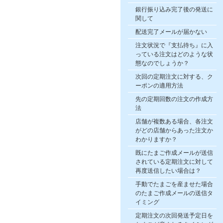
銀行振り込み完了後の発送に
関して
配送完了メールが届かない
注文状況で『支払待ち』に入
っている注文はどのような状
態なのでしょうか？
次回の定期注文に対する、ク
ーポンの適用方法
先の定期回数の注文の作成方
法
店舗が複数ある場合、各注文
がどの店舗からあった注文か
わかりますか？
既にたまご作成メールが送信
されている定期注文に対して
再度送信したい場合は？
手動でたまごを産ませた場合
のたまご作成メールの送信タ
イミング
定期注文の次回発送予定日を