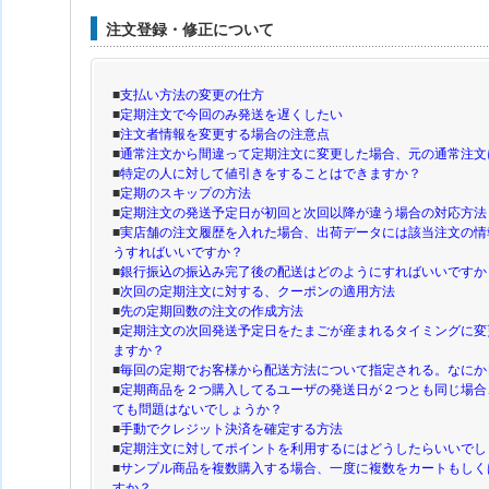
注文登録・修正について
■
支払い方法の変更の仕方
■
定期注文で今回のみ発送を遅くしたい
■
注文者情報を変更する場合の注意点
■
通常注文から間違って定期注文に変更した場合、元の通常注文
■
特定の人に対して値引きをすることはできますか？
■
定期のスキップの方法
■
定期注文の発送予定日が初回と次回以降が違う場合の対応方法
■
実店舗の注文履歴を入れた場合、出荷データには該当注文の情
うすればいいですか？
■
銀行振込の振込み完了後の配送はどのようにすればいいですか
■
次回の定期注文に対する、クーポンの適用方法
■
先の定期回数の注文の作成方法
■
定期注文の次回発送予定日をたまごが産まれるタイミングに変
ますか？
■
毎回の定期でお客様から配送方法について指定される。なにか
■
定期商品を２つ購入してるユーザの発送日が２つとも同じ場合
ても問題はないでしょうか？
■
手動でクレジット決済を確定する方法
■
定期注文に対してポイントを利用するにはどうしたらいいでし
■
サンプル商品を複数購入する場合、一度に複数をカートもしく
すか？