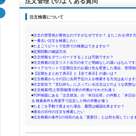
注文管理でのよくある質問
注文検索について
■
注文の背景色が黄色なのですがなぜですか？ またこれを消す
■
一番古い注文を検索したい
■
たまごリピートで住所での検索はできますか？
■
定期回数の確認方法
■
注文情報をダウンロードすることは可能ですか？
■
注文検索の注文リスト出力の全てと明細なしの違いはなんです
■
マイアカウントで定期注文のお届け先を変更した場合、管理画
■
【定期をまとめて表示】と【全て表示】の違いは？
■
注文検索からその日に出荷予定の人を検索する方法はあります
■
注文状況で『支払待ち』に入っている注文はどのような状態な
■
注文検索/売上管理/顧客分析の件数がそれぞれ違う
■
TOP画面にある「注文状況」の「本日出荷」の件数と「本日
る 検索条件を再度手で設定した時の件数が違う
■
たまごを手動で産ませた場合、履歴は確認出来ますか？
■
過去の日付の注文を検索したい
■
注文検索の条件1の項目のある「更新日」とは何を指していま