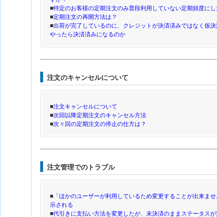
■
特定のお客様の定期注文のみ普段利用していない定期頻度にし
■
定期注文の再開方法は？
■
出荷が完了しているのに、クレジットが決済済みではなく仮決
やったら決済済みになるのか
注文のキャンセルについて
■
注文キャンセルについて
■
次回以降定期注文のキャンセル方法
■
次々回の定期注文の停止の仕方は？
注文管理でのトラブル
■
「ほかのユーザーが利用しているため変更することが出来ませ
示される
■
代引きに支払い方法を変更したが、未決済のままステータスが