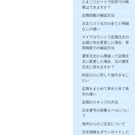
たまごリピートで住所での検
索はできますか？
定期回数の確認方法
注文リスト出力の全てと明細
なしの違い
マイアカウントで定期注文の
お届け先を変更した場合、管
理画面での確認方法
通常注文から間違って定期注
文に変更した場合、元の通常
注文に戻せますか？
特定の人に対して値引きをし
たい
定期をまとめて表示と全て表
示の違い
定期のスキップの方法
注文番号の採番ルールについ
て
海外からのご注文について
注文情報をダウンロードした