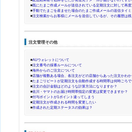
■
配送結果取り込みをしたが発送完了メールが届かないのですが
■
既にたまご作成メールが送信されている定期注文に対して再度
■
手動でたまごを産ませた場合のたまご作成メールの送信タイミ
■
注文検索からお客様にメールを送信しているが、その履歴は残
注文管理その他
■
AUウォレットについて
■
注文番号の採番ルールについて
■
海外からのご注文について
■
店舗が複数ある場合、各注文がどの店舗からあった注文かわか
■
たまごリピートが定期注文を自動作成する時間帯は何時ごろで
■
注文の合計金額はどのような計算方法になりますか？
■
佐川・ヤマトのお届け時間帯指定の変更は変更できますか？
■
付与ポイントが1ポイント違ってしまう
■
定期注文が作成される時間を変更したい
■
作成された定期ステータスの効果は？