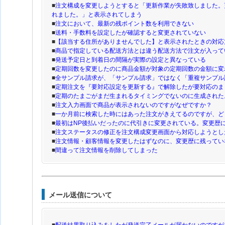
■
注文構成を変更しようとすると「更新作業が失敗致しました。
れました。」と表示されてしまう
■
注文において、最新の残ポイント数を利用できない
■
送料・手数料を設定したが確認すると変更されていない
■
【該当する住所がありませんでした】と表示されたときの対応
■
商品で指定している配送方法とは違う配送方法で注文が入って
■
発送予定日と到着日の間隔が実際の設定と異なっている
■
定期回数を変更したのに商品金額が対象の定期回数の金額に変
■
全サンプル請求が、「サンプル請求」ではなく「重複サンプル
■
定期注文を『要対応設定を更新する』で解除したが要対応のま
■
定期のたまごがまだ生まれるタイミングでないのに生成された
■
注文入力画面で商品が表示されないのですがなぜですか？
■
一か月前に検索した時にはあった注文がきえてるのですが、ど
■
最初はNP後払いだったのに代引きに変更されている。変更歴
■
注文ステータスの修正を注文構成変更画面から対応しようとし
■
注文情報・顧客情報を変更したはずなのに、変更歴に残ってい
■
間違って注文情報を削除してしまった
メール送信について