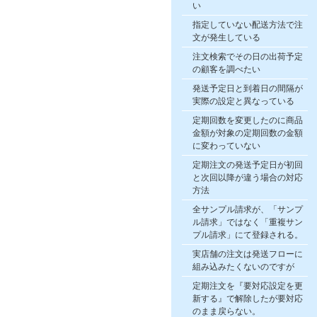
い
指定していない配送方法で注
文が発生している
注文検索でその日の出荷予定
の顧客を調べたい
発送予定日と到着日の間隔が
実際の設定と異なっている
定期回数を変更したのに商品
金額が対象の定期回数の金額
に変わっていない
定期注文の発送予定日が初回
と次回以降が違う場合の対応
方法
全サンプル請求が、「サンプ
ル請求」ではなく「重複サン
プル請求」にて登録される。
実店舗の注文は発送フローに
組み込みたくないのですが
定期注文を『要対応設定を更
新する』で解除したが要対応
のまま戻らない。