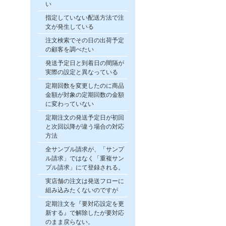
い
指定していない配送方法で注
文が発生している
注文検索でその日の出荷予定
の顧客を調べたい
発送予定日と到着日の間隔が
実際の設定と異なっている
定期回数を変更したのに商品
金額が対象の定期回数の金額
に変わっていない
定期注文の発送予定日が初回
と次回以降が違う場合の対応
方法
全サンプル請求が、「サンプ
ル請求」ではなく「重複サン
プル請求」にて登録される。
実店舗の注文は発送フローに
組み込みたくないのですが
定期注文を『要対応設定を更
新する』で解除したが要対応
のまま戻らない。