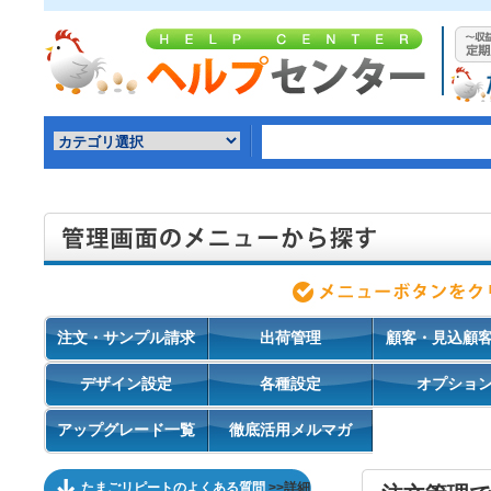
注文・サンプル請求
出荷管理
顧客・見込顧
デザイン設定
各種設定
オプショ
アップグレード一覧
徹底活用メルマガ
たまごリピートのよくある質問
>>詳細