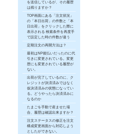
を送信しているが、その履歴
は残りますか？
TOP画面にある「注文状況」
の「本日出荷」の件数と「本
日出荷」をクリックした際に
表示される 検索条件を再度手
で設定した時の件数が違う
定期注文の再開方法は？
最初はNP後払いだったのに代
引きに変更されている。変更
歴にも変更されている履歴が
ない。
出荷が完了しているのに、ク
レジットが決済済みではなく
仮決済済みの状態になってい
る。どうやったら決済済みに
なるのか
たまごを手動で産ませた場
合、履歴は確認出来ますか？
注文ステータスの修正を注文
構成変更画面から対応しよう
としたができない。