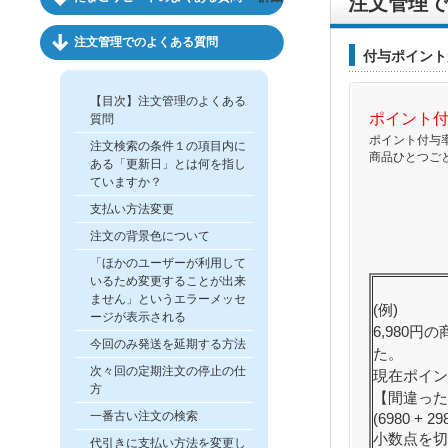
注文管理で
注文管理でのよくある質問
付与ポイント
【目次】注文管理のよくある
ポイント
質問
ポイント付与
注文検索の条件１の項目内に
商品ひとつご
ある「更新日」とは何を指し
ていますか？
支払い方法変更
注文の背景色について
「ほかのユーザーが利用して
いるため変更することが出来
ません」というエラーメッセ
(例)
ージが表示される
6,980円
今回のみ発送を延期する方法
た。
次々回の定期注文の停止の仕
現在ポイン
方
【間違った
一番古い注文の検索
(6980 + 298
小数点を切
代引きに支払い方法を変更し