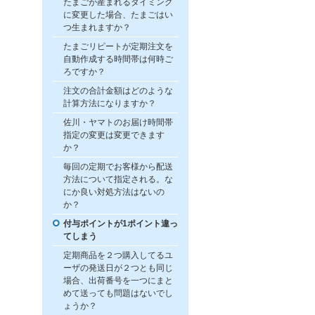
たまごが産まれるタイミング
に変更した場合、たまごはい
つ生まれますか？
たまごリピートが定期注文を
自動作成する時間帯は何時ご
ろですか？
注文の合計金額はどのような
計算方法になりますか？
佐川・ヤマトのお届け時間帯
指定の変更は変更できます
か？
毎回の定期でお客様から配送
方法について指定される。な
にか良い対処方法はないの
か？
付与ポイントが1ポイント違っ
てしまう
定期商品を２つ購入してるユ
ーザの発送日が２つとも同じ
場合、出荷番号を一つにまと
めて送っても問題はないでし
ょうか？