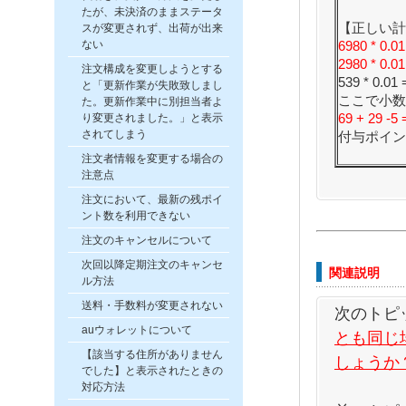
たが、未決済のままステータ
【正しい計
スが変更されず、出荷が出来
ない
6980 * 0.01
2980 * 0.01
注文構成を変更しようとする
539 * 0.01 
と「更新作業が失敗致しまし
ここで小数
た。更新作業中に別担当者よ
り変更されました。」と表示
69 + 29 -5 
されてしまう
付与ポイン
注文者情報を変更する場合の
注意点
注文において、最新の残ポイ
ント数を利用できない
注文のキャンセルについて
次回以降定期注文のキャンセ
関連説明
ル方法
送料・手数料が変更されない
次のトピ
auウォレットについて
とも同じ
【該当する住所がありません
しょうか
でした】と表示されたときの
対応方法