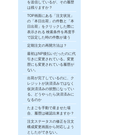
を送信しているが、その履歴
は残りますか？
TOP画面にある「注文状況」
の「本日出荷」の件数と「本
日出荷」をクリックした際に
表示される 検索条件を再度手
で設定した時の件数が違う
定期注文の再開方法は？
最初はNP後払いだったのに代
引きに変更されている。変更
歴にも変更されている履歴が
ない。
出荷が完了しているのに、ク
レジットが決済済みではなく
仮決済済みの状態になってい
る。どうやったら決済済みに
なるのか
たまごを手動で産ませた場
合、履歴は確認出来ますか？
注文ステータスの修正を注文
構成変更画面から対応しよう
としたができない。