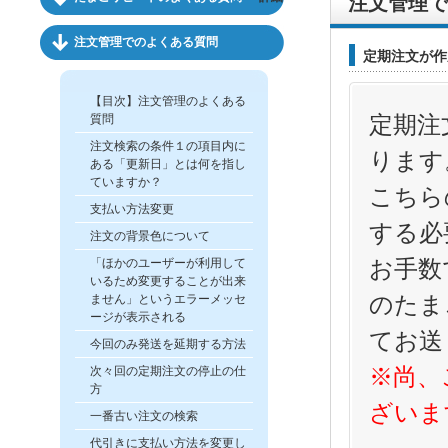
注文管理で
注文管理でのよくある質問
定期注文が作
【目次】注文管理のよくある
定期注
質問
注文検索の条件１の項目内に
ります
ある「更新日」とは何を指し
ていますか？
こちら
支払い方法変更
する必
注文の背景色について
お手数
「ほかのユーザーが利用して
いるため変更することが出来
のたま
ません」というエラーメッセ
ージが表示される
てお送
今回のみ発送を延期する方法
※尚、
次々回の定期注文の停止の仕
方
ざいま
一番古い注文の検索
代引きに支払い方法を変更し