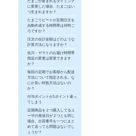
たまごが産まれるタイミング
に変更した場合、たまごはい
つ生まれますか？
たまごリピートが定期注文を
自動作成する時間帯は何時ご
ろですか？
注文の合計金額はどのような
計算方法になりますか？
佐川・ヤマトのお届け時間帯
指定の変更は変更できます
か？
毎回の定期でお客様から配送
方法について指定される。な
にか良い対処方法はないの
か？
付与ポイントが1ポイント違っ
てしまう
定期商品を２つ購入してるユ
ーザの発送日が２つとも同じ
場合、出荷番号を一つにまと
めて送っても問題はないでし
ょうか？