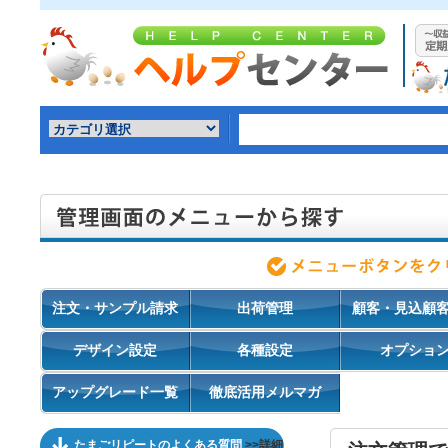
注文・サンプル請求
出荷管理
顧客・見込顧
デザイン設定
各種設定
オプショ
アップグレード一覧
徹底活用メルマガ
たまごリピートのよくある質問
>>詳細