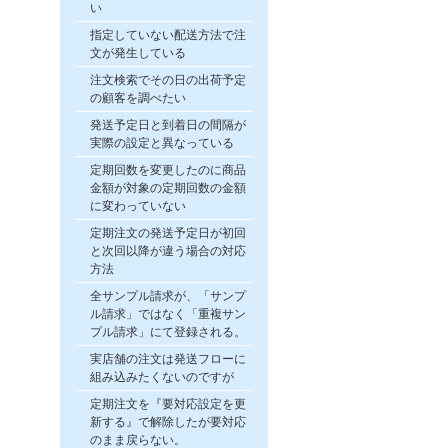
い
指定していない配送方法で注
文が発生している
注文検索でその日の出荷予定
の顧客を調べたい
発送予定日と到着日の間隔が
実際の設定と異なっている
定期回数を変更したのに商品
金額が対象の定期回数の金額
に変わっていない
定期注文の発送予定日が初回
と次回以降が違う場合の対応
方法
全サンプル請求が、「サンプ
ル請求」ではなく「重複サン
プル請求」にて登録される。
実店舗の注文は発送フローに
組み込みたくないのですが
定期注文を『要対応設定を更
新する』で解除したが要対応
のまま戻らない。