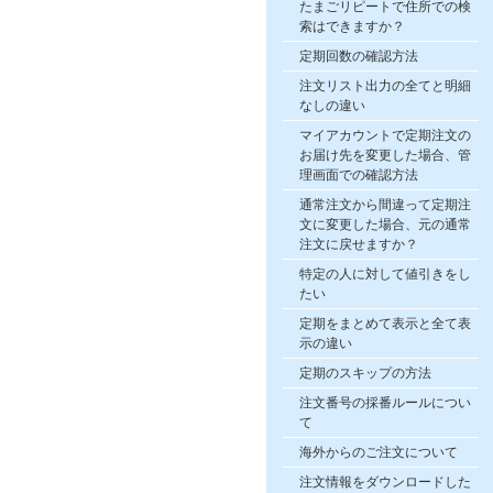
たまごリピートで住所での検
索はできますか？
定期回数の確認方法
注文リスト出力の全てと明細
なしの違い
マイアカウントで定期注文の
お届け先を変更した場合、管
理画面での確認方法
通常注文から間違って定期注
文に変更した場合、元の通常
注文に戻せますか？
特定の人に対して値引きをし
たい
定期をまとめて表示と全て表
示の違い
定期のスキップの方法
注文番号の採番ルールについ
て
海外からのご注文について
注文情報をダウンロードした