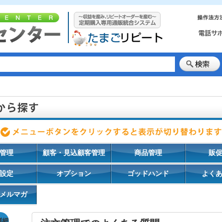
管理
顧客・見込顧客管理
商品管理
販
設定
オプション
ゴッドハンド
よく
メルマガ
詳細