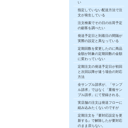
い
指定していない配送方法で注
文が発生している
注文検索でその日の出荷予定
の顧客を調べたい
発送予定日と到着日の間隔が
実際の設定と異なっている
定期回数を変更したのに商品
金額が対象の定期回数の金額
に変わっていない
定期注文の発送予定日が初回
と次回以降が違う場合の対応
方法
全サンプル請求が、「サンプ
ル請求」ではなく「重複サン
プル請求」にて登録される。
実店舗の注文は発送フローに
組み込みたくないのですが
定期注文を『要対応設定を更
新する』で解除したが要対応
のまま戻らない。