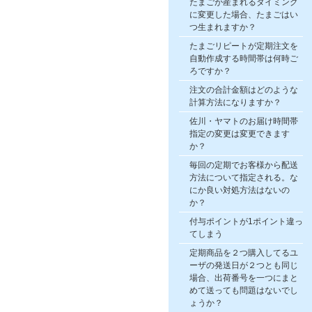
たまごが産まれるタイミング
に変更した場合、たまごはい
つ生まれますか？
たまごリピートが定期注文を
自動作成する時間帯は何時ご
ろですか？
注文の合計金額はどのような
計算方法になりますか？
佐川・ヤマトのお届け時間帯
指定の変更は変更できます
か？
毎回の定期でお客様から配送
方法について指定される。な
にか良い対処方法はないの
か？
付与ポイントが1ポイント違っ
てしまう
定期商品を２つ購入してるユ
ーザの発送日が２つとも同じ
場合、出荷番号を一つにまと
めて送っても問題はないでし
ょうか？