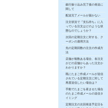
銀行振り込み完了後の発送に
関して
配送完了メールが届かない
注文状況で『支払待ち』に入
っている注文はどのような状
態なのでしょうか？
次回の定期注文に対する、ク
ーポンの適用方法
先の定期回数の注文の作成方
法
店舗が複数ある場合、各注文
がどの店舗からあった注文か
わかりますか？
既にたまご作成メールが送信
されている定期注文に対して
再度送信したい場合は？
手動でたまごを産ませた場合
のたまご作成メールの送信タ
イミング
定期注文の次回発送予定日を