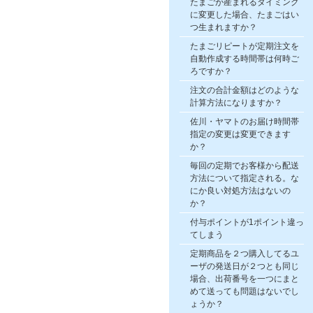
たまごが産まれるタイミング
に変更した場合、たまごはい
つ生まれますか？
たまごリピートが定期注文を
自動作成する時間帯は何時ご
ろですか？
注文の合計金額はどのような
計算方法になりますか？
佐川・ヤマトのお届け時間帯
指定の変更は変更できます
か？
毎回の定期でお客様から配送
方法について指定される。な
にか良い対処方法はないの
か？
付与ポイントが1ポイント違っ
てしまう
定期商品を２つ購入してるユ
ーザの発送日が２つとも同じ
場合、出荷番号を一つにまと
めて送っても問題はないでし
ょうか？