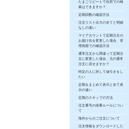
たまごリピートで住所での検
索はできますか？
定期回数の確認方法
注文リスト出力の全てと明細
なしの違い
マイアカウントで定期注文の
お届け先を変更した場合、管
理画面での確認方法
通常注文から間違って定期注
文に変更した場合、元の通常
注文に戻せますか？
特定の人に対して値引きをし
たい
定期をまとめて表示と全て表
示の違い
定期のスキップの方法
注文番号の採番ルールについ
て
海外からのご注文について
注文情報をダウンロードした