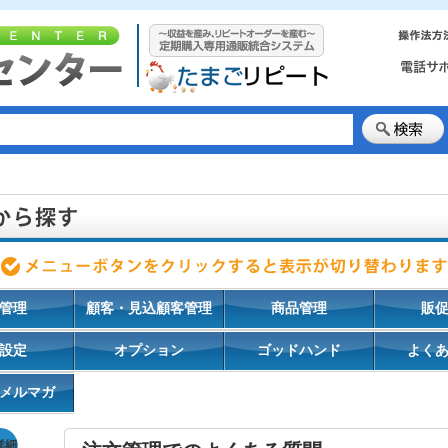
管理
顧客・見込顧客管理
商品管理
販
設定
オプション
ゴッドハンド
よく
メルマガ
詳細