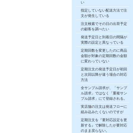
い
指定していない配送方法で注
文が発生している
注文検索でその日の出荷予定
の顧客を調べたい
発送予定日と到着日の間隔が
実際の設定と異なっている
定期回数を変更したのに商品
金額が対象の定期回数の金額
に変わっていない
定期注文の発送予定日が初回
と次回以降が違う場合の対応
方法
全サンプル請求が、「サンプ
ル請求」ではなく「重複サン
プル請求」にて登録される。
実店舗の注文は発送フローに
組み込みたくないのですが
定期注文を『要対応設定を更
新する』で解除したが要対応
のまま戻らない。