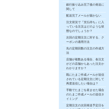
銀行振り込み完了後の発送に
関して
配送完了メールが届かない
注文状況で『支払待ち』に入
っている注文はどのような状
態なのでしょうか？
次回の定期注文に対する、ク
ーポンの適用方法
先の定期回数の注文の作成方
法
店舗が複数ある場合、各注文
がどの店舗からあった注文か
わかりますか？
既にたまご作成メールが送信
されている定期注文に対して
再度送信したい場合は？
手動でたまごを産ませた場合
のたまご作成メールの送信タ
イミング
定期注文の次回発送予定日を