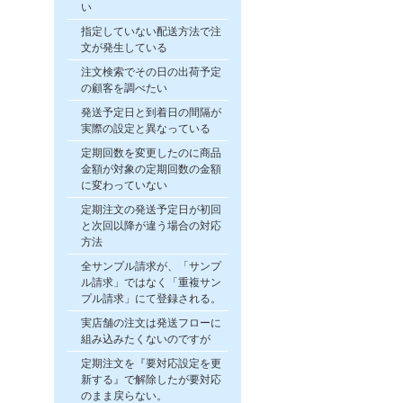
い
指定していない配送方法で注
文が発生している
注文検索でその日の出荷予定
の顧客を調べたい
発送予定日と到着日の間隔が
実際の設定と異なっている
定期回数を変更したのに商品
金額が対象の定期回数の金額
に変わっていない
定期注文の発送予定日が初回
と次回以降が違う場合の対応
方法
全サンプル請求が、「サンプ
ル請求」ではなく「重複サン
プル請求」にて登録される。
実店舗の注文は発送フローに
組み込みたくないのですが
定期注文を『要対応設定を更
新する』で解除したが要対応
のまま戻らない。