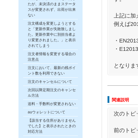
たが、未決済のままステータ
スが変更されず、出荷が出来
上記に加
ない
例えば20
注文構成を変更しようとする
と「更新作業が失敗致しまし
た。更新作業中に別担当者よ
・EN2013
り変更されました。」と表示
されてしまう
・E12013
注文者情報を変更する場合の
注意点
となりま
注文において、最新の残ポイ
ント数を利用できない
注文のキャンセルについて
次回以降定期注文のキャンセ
ル方法
関連説明
送料・手数料が変更されない
auウォレットについて
次のトピ
【該当する住所がありません
でした】と表示されたときの
前のトピ
対応方法