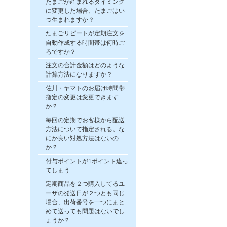
たまごが産まれるタイミング
に変更した場合、たまごはい
つ生まれますか？
たまごリピートが定期注文を
自動作成する時間帯は何時ご
ろですか？
注文の合計金額はどのような
計算方法になりますか？
佐川・ヤマトのお届け時間帯
指定の変更は変更できます
か？
毎回の定期でお客様から配送
方法について指定される。な
にか良い対処方法はないの
か？
付与ポイントが1ポイント違っ
てしまう
定期商品を２つ購入してるユ
ーザの発送日が２つとも同じ
場合、出荷番号を一つにまと
めて送っても問題はないでし
ょうか？