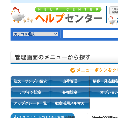
注文・サンプル請求
出荷管理
顧客・見込顧
デザイン設定
各種設定
オプショ
アップグレード一覧
徹底活用メルマガ
たまごリピートのよくある質問
>>詳細