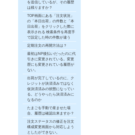
を送信しているが、その履歴
は残りますか？
TOP画面にある「注文状況」
の「本日出荷」の件数と「本
日出荷」をクリックした際に
表示される 検索条件を再度手
で設定した時の件数が違う
定期注文の再開方法は？
最初はNP後払いだったのに代
引きに変更されている。変更
歴にも変更されている履歴が
ない。
出荷が完了しているのに、ク
レジットが決済済みではなく
仮決済済みの状態になってい
る。どうやったら決済済みに
なるのか
たまごを手動で産ませた場
合、履歴は確認出来ますか？
注文ステータスの修正を注文
構成変更画面から対応しよう
としたができない。