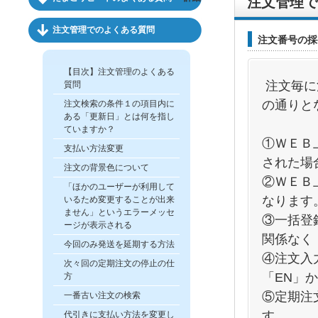
注文管理で
注文管理でのよくある質問
注文番号の採
【目次】注文管理のよくある
注文毎に
質問
の通りと
注文検索の条件１の項目内に
ある「更新日」とは何を指し
ていますか？
①ＷＥＢ
支払い方法変更
された場
注文の背景色について
②ＷＥＢ
「ほかのユーザーが利用して
なります
いるため変更することが出来
ません」というエラーメッセ
③一括登
ージが表示される
関係なく
今回のみ発送を延期する方法
④注文入
次々回の定期注文の停止の仕
「EN」
方
⑤定期注
一番古い注文の検索
す。
代引きに支払い方法を変更し