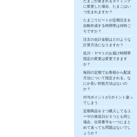
たまごが産まれるタイミング
に変更した場合、たまごはい
つ生まれますか？
たまごリピートが定期注文を
自動作成する時間帯は何時ご
ろですか？
注文の合計金額はどのような
計算方法になりますか？
佐川・ヤマトのお届け時間帯
指定の変更は変更できます
か？
毎回の定期でお客様から配送
方法について指定される。な
にか良い対処方法はないの
か？
付与ポイントが1ポイント違っ
てしまう
定期商品を２つ購入してるユ
ーザの発送日が２つとも同じ
場合、出荷番号を一つにまと
めて送っても問題はないでし
ょうか？