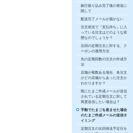
銀行振り込み完了後の発送に
関して
配送完了メールが届かない
注文状況で『支払待ち』に入
っている注文はどのような状
態なのでしょうか？
次回の定期注文に対する、ク
ーポンの適用方法
先の定期回数の注文の作成方
法
店舗が複数ある場合、各注文
がどの店舗からあった注文か
わかりますか？
既にたまご作成メールが送信
されている定期注文に対して
再度送信したい場合は？
手動でたまごを産ませた場合
のたまご作成メールの送信タ
イミング
定期注文の次回発送予定日を