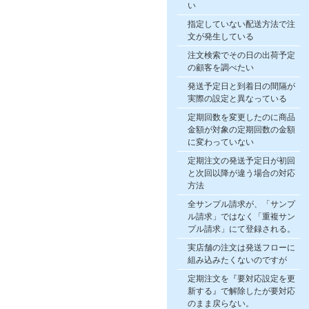
い
指定していない配送方法で注
文が発生している
注文検索でその日の出荷予定
の顧客を調べたい
発送予定日と到着日の間隔が
実際の設定と異なっている
定期回数を変更したのに商品
金額が対象の定期回数の金額
に変わっていない
定期注文の発送予定日が初回
と次回以降が違う場合の対応
方法
全サンプル請求が、「サンプ
ル請求」ではなく「重複サン
プル請求」にて登録される。
実店舗の注文は発送フローに
組み込みたくないのですが
定期注文を『要対応設定を更
新する』で解除したが要対応
のまま戻らない。