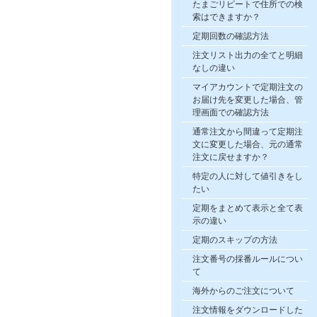
たまごリピートで住所での検
索はできますか？
定期回数の確認方法
注文リスト出力の全てと明細
なしの違い
マイアカウントで定期注文の
お届け先を変更した場合、管
理画面での確認方法
通常注文から間違って定期注
文に変更した場合、元の通常
注文に戻せますか？
特定の人に対して値引きをし
たい
定期をまとめて表示と全て表
示の違い
定期のスキップの方法
注文番号の採番ルールについ
て
海外からのご注文について
注文情報をダウンロードした