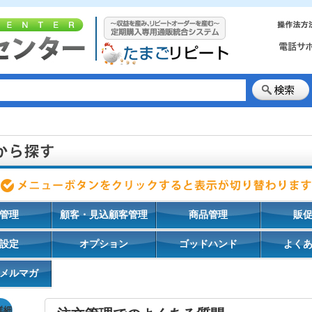
管理
顧客・見込顧客管理
商品管理
販
設定
オプション
ゴッドハンド
よく
メルマガ
詳細