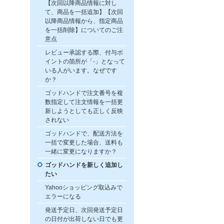
【次回以降商品情報に対し
て、商品を一括追加】【次回
以降商品情報から、指定商品
を一括削除】についてのご注
意点
レビュー承認する際、付与ポ
イントの箇所が「-」となって
いる人がいます。なぜです
か？
ゴッドハンドで注文番号を複
数指定して注文情報を一括更
新しようとしても正しく反映
されない
ゴッドハンドで、配送方法を
一括で変更した場合、送料も
一緒に変更になりますか？
ゴッドハンドを新しく追加し
たい
Yahooショッピング取込みで
エラーになる
発送予定日、次回発送予定日
の日付が出荷しない日でも更