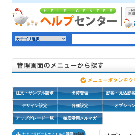
注文・サンプル請求
出荷管理
顧客・見込顧
デザイン設定
各種設定
オプショ
アップグレード一覧
徹底活用メルマガ
たまごリピートのよくある質問
>>詳細