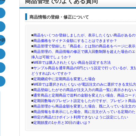
商品管理でのよくある質問
商品情報の登録・修正について
■
商品をいくつか登録しましたが、表示したくない商品があるの
>詳
■
商品価格をマイナス金額にすることはできますか？
■
商品管理で登録した「商品名」とは別の商品名をページに表示
■
商品管理の、商品情報の修正で購入回数制限を超えた場合のエ
挿入は可能でしょうか？
■
WEBでは購入されたくない商品を設定する方法
■
サンプル商品を通常商品の0円という設定で行っているが、支
どうすればいいですか？
■
定期継続中に定期商品を変更した場合
■
WEBでは選択されたくないが電話注文のみに選択できる支払
■
商品登録したがその商品が注文入力の商品一覧に表示されない
■
通常商品と定期商品で送料の金額を変えたい場合、商品コード
■
定期回数毎のプレゼント設定をしたのですが、プレゼント商品
■
商品管理から商品金額を変更した場合、既に入っている注文の
■
商品情報を非表示にした場合、既に注文が入っている定期のた
■
特定の商品だけポイント利用できないように設定にしたい
■
定期頻度の1か月と30日の違いは？