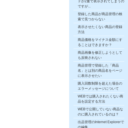
ドが2重で表示されてしまうの
ですが...
登録した商品が商品管理の検
索で見つからない
表示させたくない商品の登録
方法
商品価格をマイナス金額にす
ることはできますか？
商品画像を修正しようとして
も反映されない
商品管理で登録した「商品
名」とは別の商品名をページ
に表示させたい
購入回数制限を超えた場合の
エラーメッセージについて
WEBでは購入されたくない商
品を設定する方法
WEBで公開していない商品な
のに購入されているのは？
出品管理のInternet Explorerで
の編集