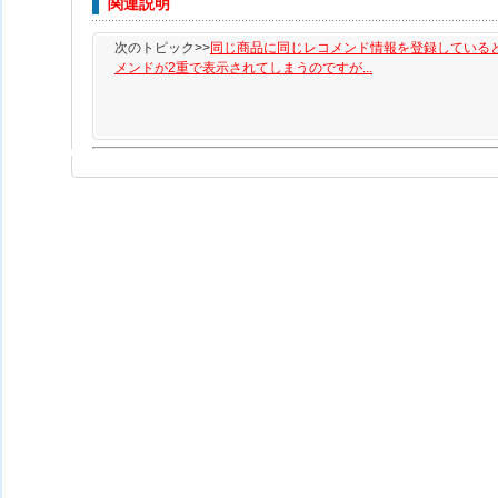
関連説明
次のトピック>>
同じ商品に同じレコメンド情報を登録している
メンドが2重で表示されてしまうのですが...