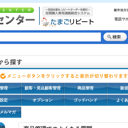
管理
顧客・見込顧客管理
商品管理
販
設定
オプション
ゴッドハンド
よく
メルマガ
詳細