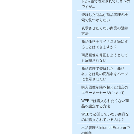
ドが2重で表示されてしまうの
ですが...
登録した商品が商品管理の検
索で見つからない
表示させたくない商品の登録
方法
商品価格をマイナス金額にす
ることはできますか？
商品画像を修正しようとして
も反映されない
商品管理で登録した「商品
名」とは別の商品名をページ
に表示させたい
購入回数制限を超えた場合の
エラーメッセージについて
WEBでは購入されたくない商
品を設定する方法
WEBで公開していない商品な
のに購入されているのは？
出品管理のInternet Explorerで
の編集