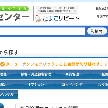
管理
顧客・見込顧客管理
商品管理
販
設定
オプション
ゴッドハンド
よく
メルマガ
詳細