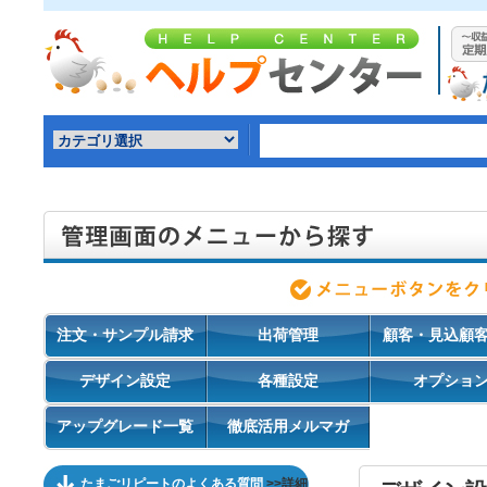
注文・サンプル請求
出荷管理
顧客・見込顧
デザイン設定
各種設定
オプショ
アップグレード一覧
徹底活用メルマガ
たまごリピートのよくある質問
>>詳細