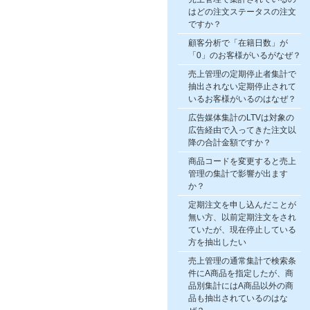
はどの注文ステータスの注文
ですか？
顧客分析で「在籍日数」が
「0」のお客様がいるがなぜ？
売上管理の定期停止者集計で
抽出されない定期停止されて
いるお客様がいるのはなぜ？
広告媒体集計のLTVは対象の
広告経由で入ってきた注文以
降の合計金額ですか？
商品コードを変更すると売上
管理の集計で影響が出ます
か？
定期注文を申し込んだことが
無い方、以前定期注文をされ
ていたが、現在停止している
方を抽出したい
売上管理の通常集計で検索条
件にA商品を指定したが、商
品別集計にはA商品以外の商
品も抽出されているのはな