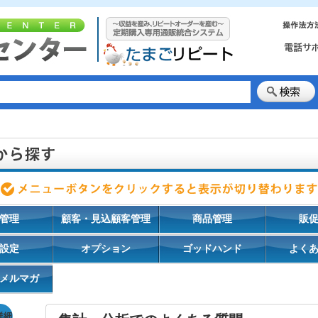
管理
顧客・見込顧客管理
商品管理
販
設定
オプション
ゴッドハンド
よく
メルマガ
詳細