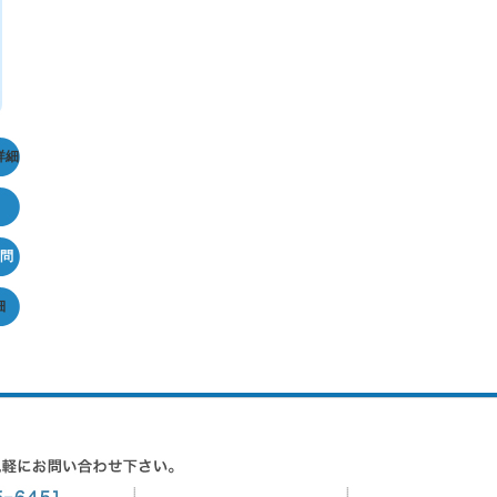
詳細
問
細