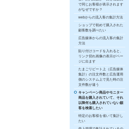
で同じお客様が表示されます
がなぜですか？
webからの流入客の集計方法
ショップで初めて購入された
顧客数を調べたい
広告媒体からの流入客の集計
方法
貼り付けコードを入れると、
リンク切れ画像の表示がペー
ジに出ます
たまごリピート上（広告媒体
集計）の注文件数と広告運用
側のシステム上で見た時の注
文件数が違う
キャンペーン商品やモニター
商品を購入されていて、それ
以降何も購入されていない顧
客を検索したい
特定のお客様を省いて集計し
たい
売上管理で集計されているの