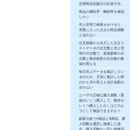
定期商品別集計の計算方法
商品の継続率・離脱率を確認
したい
売上管理で検索をかけると、
実際に入った注文の商品個数
と合わない
注文検索から出力した注文リ
ストデータの注文数と売上管
理の注文数で、新規顧客の注
文数と既存顧客の注文数の数
値が異なる
毎日売上データを集計してい
るのだが、月末に集計した時
のひと月の売上と合計金額が
合わない
ユーザの正確な購入個数（新
規がいくつ購入して、既存が
いくつ購入したか）はどのよ
うにして確認できますか？
顧客分析でA商品とB商品、購
入回数を選択し検索した場
合、購入回数が一回と複数回