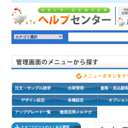
注文・サンプル請求
出荷管理
顧客・見込顧
デザイン設定
各種設定
オプショ
アップグレード一覧
徹底活用メルマガ
たまごリピートのよくある質問
>>詳細