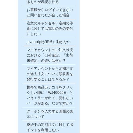
るものが表記される
お客様からログインできない
と問い合わせが合った場合
注文のキャンセル、定期の停
止に関しては電話のみの受付
にしたい
javascriptが正常に動かない
マイアカウントのご注文状況
における「出荷確定」「出荷
未確定」の違いは何か？
マイアカウントから定期注文
の過去注文について領収書を
発行することはできるか？
携帯で商品カテゴリをクリッ
クした際に「WJ46065E」と
いうエラーが出て、見れない
ページがある。なぜですか？
クーポンを入力する画面の表
示について
継続中の定期注文に対してポ
イントを利用したい