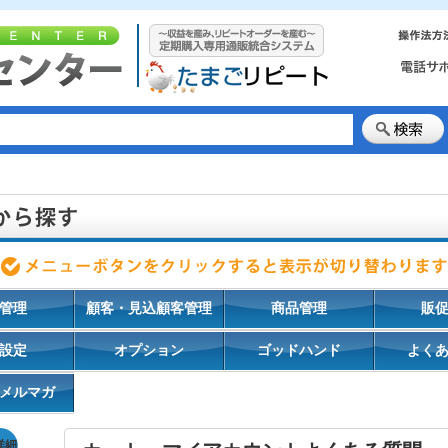
管理
顧客・見込顧客管理
商品管理
販
設定
オプション
ゴッドハンド
よく
メルマガ
詳細