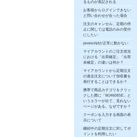
るものが表記される
お客様からログインできない
と問い合わせが合った場合
注文のキャンセル、定期の停
止に関しては電話のみの受付
にしたい
javascriptが正常に動かない
マイアカウントのご注文状況
における「出荷確定」「出荷
未確定」の違いは何か？
マイアカウントから定期注文
の過去注文について領収書を
発行することはできるか？
携帯で商品カテゴリをクリッ
クした際に「WJ46065E」と
いうエラーが出て、見れない
ページがある。なぜですか？
クーポンを入力する画面の表
示について
継続中の定期注文に対してポ
イントを利用したい