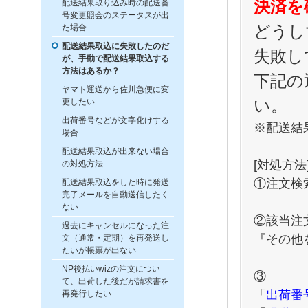
決済を
配送結果取り込み時の配送番
号変更照会のステータスが出
どうし
た場合
配送結果取込に失敗したのだ
失敗し
が、手動で配送結果取込する
方法はあるか？
下記の
ヤマト運送から佐川急便に変
い。
更したい
出荷番号などが文字化けする
※配送結
場合
配送結果取込が出来ない場合
[対処方法
の対処方法
①注文検
配送結果取込をした時に発送
完了メールを自動送信したく
ない
②該当注
過去にキャンセルになった注
『その
文（通常・定期）を再発送し
たいが帳票が出ない
NP後払いwizの注文につい
③
て、出荷した後だが請求書を
「
出荷番
再発行したい