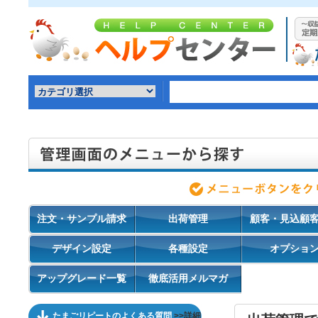
注文・サンプル請求
出荷管理
顧客・見込顧
デザイン設定
各種設定
オプショ
アップグレード一覧
徹底活用メルマガ
たまごリピートのよくある質問
>>詳細