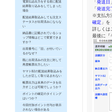
「
発送日
電算払込出力をする前に配送
結果取り込みをしてしまった
「
発送完
場合
※支払方
配送結果取込みしても注文ス
確定
」を
テータスが出荷済みにならな
い
詳しくは
納品書に記載されているショ
最後に『
ップ情報はどこで変更できま
すか？
出荷番号に「旧」が付いてい
るがなぜ？
既に出荷済みの注文に対して
再度帳票出力したい
ヤマトB2の配送結果取込みを
したが正しく取り込まれない
帳票出力は未来のデータを出
力すことは可能でしょうか？
ポイントの確定のタイミング
はいつか？
今回付加ポイント付与が表示
されない場合がある