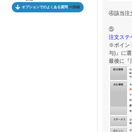
オプションでのよくある質問
>>詳細
④該当注
⑤
注文ステ
※ポイン
与)』に
最後に『