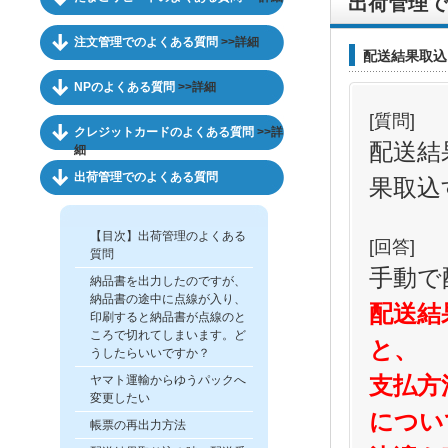
出荷管理で
注文管理でのよくある質問
>>詳細
配送結果取込
NPのよくある質問
>>詳細
[質問]
クレジットカードのよくある質問
>>詳
配送結
細
出荷管理でのよくある質問
果取込
【目次】出荷管理のよくある
[回答]
質問
手動で
納品書を出力したのですが、
納品書の途中に点線が入り、
配送結
印刷すると納品書が点線のと
ころで切れてしまいます。ど
と、
うしたらいいですか？
支払方
ヤマト運輸からゆうパックへ
変更したい
につい
帳票の再出力方法