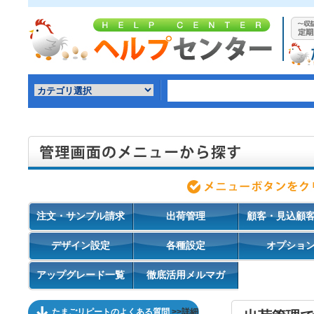
注文・サンプル請求
出荷管理
顧客・見込顧
デザイン設定
各種設定
オプショ
アップグレード一覧
徹底活用メルマガ
たまごリピートのよくある質問
>>詳細