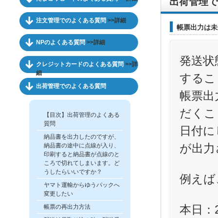
出荷管理で
注文管理でのよくある質問
>>詳細
帳票出力は未
NPのよくある質問
>>詳細
発送状
クレジットカードのよくある質問
>>詳
細
するこ
出荷管理でのよくある質問
帳票出
だくこ
【目次】出荷管理のよくある
質問
日付に
納品書を出力したのですが、
が出力
納品書の途中に点線が入り、
印刷すると納品書が点線のと
ころで切れてしまいます。ど
うしたらいいですか？
例えば
ヤマト運輸からゆうパックへ
変更したい
本日：20
帳票の再出力方法