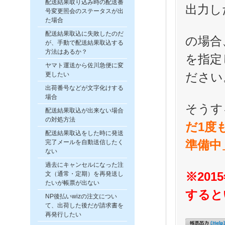
配送結果取り込み時の配送番
出力した
号変更照会のステータスが出
た場合
配送結果取込に失敗したのだ
の場合
が、手動で配送結果取込する
方法はあるか？
を指定
ヤマト運送から佐川急便に変
ださい
更したい
出荷番号などが文字化けする
場合
そうす
配送結果取込が出来ない場合
の対処方法
だ1度
配送結果取込をした時に発送
準備中
完了メールを自動送信したく
ない
過去にキャンセルになった注
※20
文（通常・定期）を再発送し
たいが帳票が出ない
すると
NP後払いwizの注文につい
て、出荷した後だが請求書を
再発行したい