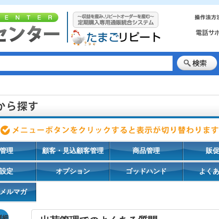
管理
顧客・見込顧客管理
商品管理
販
設定
オプション
ゴッドハンド
よく
メルマガ
詳細