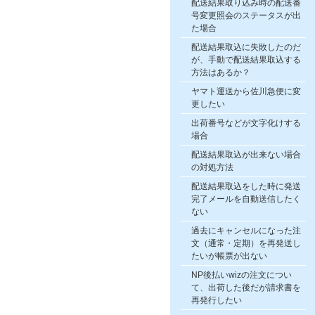
配送結果取り込み時の配送番
号変更照会のステータスが出
た場合
配送結果取込に失敗したのだ
が、手動で配送結果取込する
方法はあるか？
ヤマト運送から佐川急便に変
更したい
出荷番号などが文字化けする
場合
配送結果取込が出来ない場合
の対処方法
配送結果取込をした時に発送
完了メールを自動送信したく
ない
過去にキャンセルになった注
文（通常・定期）を再発送し
たいが帳票が出ない
NP後払いwizの注文につい
て、出荷した後だが請求書を
再発行したい