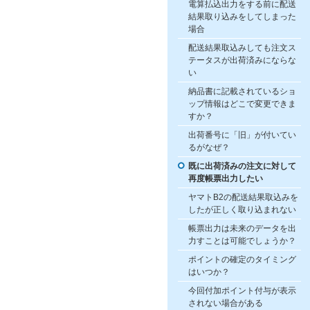
電算払込出力をする前に配送
結果取り込みをしてしまった
場合
配送結果取込みしても注文ス
テータスが出荷済みにならな
い
納品書に記載されているショ
ップ情報はどこで変更できま
すか？
出荷番号に「旧」が付いてい
るがなぜ？
既に出荷済みの注文に対して
再度帳票出力したい
ヤマトB2の配送結果取込みを
したが正しく取り込まれない
帳票出力は未来のデータを出
力すことは可能でしょうか？
ポイントの確定のタイミング
はいつか？
今回付加ポイント付与が表示
されない場合がある