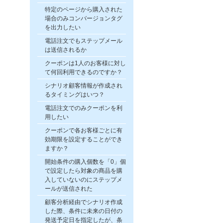
特定のページから購入された
場合のみコンバージョンタグ
を出力したい
電話注文でもステップメール
は送信されるか
クーポンは1人のお客様に対し
て何回利用できるのですか？
シナリオ顧客情報が作成され
るタイミングはいつ？
電話注文でのみクーポンを利
用したい
クーポンで各お客様ごとに有
効期限を設定することができ
ますか？
開始条件の購入個数を「0」個
で設定したら対象の商品を購
入していないのにステップメ
ールが送信された
顧客分析経由でシナリオ作成
した際、条件に未来の日付の
発送予定日を指定したが、条