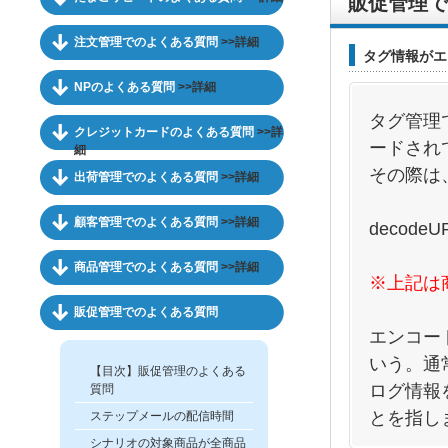
販促管理で
注文管理でのよくある質問
>>詳細
タグ情報がエ
NPのよくある質問
>>詳細
タグ管理
クレジットカードのよくある質問
>>詳
ードされ
細
その際は
出荷管理でのよくある質問
>>詳細
顧客管理でのよくある質問
>>詳細
decodeU
商品管理でのよくある質問
>>詳細
※上
記は
販促管理でのよくある質問
エンコー
いう。通
【目次】販促管理のよくある
ログ情報
質問
とを指し
ステップメールの配信時間
シナリオの対象商品が全商品