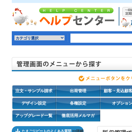
注文・サンプル請求
出荷管理
顧客・見込顧
デザイン設定
各種設定
オプショ
アップグレード一覧
徹底活用メルマガ
たまごリピートのよくある質問
>>詳細